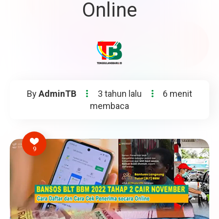
Online
By
AdminTB
3 tahun lalu
6 menit
membaca
9