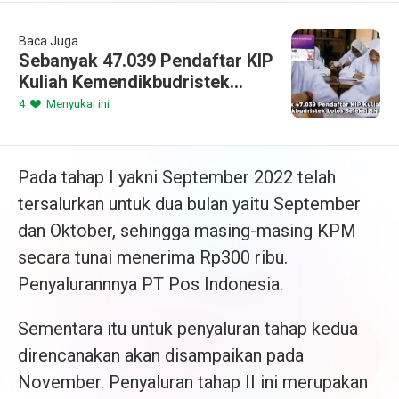
Baca Juga
Sebanyak 47.039 Pendaftar KIP
Kuliah Kemendikbudristek
Lolos Seleksi SNBP 2024
4
Menyukai ini
Pada tahap I yakni September 2022 telah
tersalurkan untuk dua bulan yaitu September
dan Oktober, sehingga masing-masing KPM
secara tunai menerima Rp300 ribu.
Penyalurannnya PT Pos Indonesia.
Sementara itu untuk penyaluran tahap kedua
direncanakan akan disampaikan pada
November. Penyaluran tahap II ini merupakan