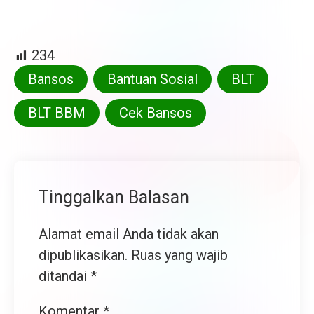
234
Bansos
Bantuan Sosial
BLT
BLT BBM
Cek Bansos
Tinggalkan Balasan
Alamat email Anda tidak akan
dipublikasikan.
Ruas yang wajib
ditandai
*
Komentar
*