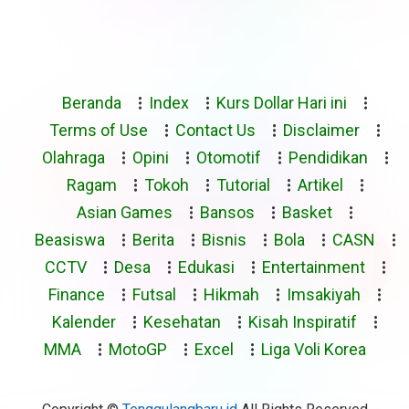
Beranda
Index
Kurs Dollar Hari ini
Terms of Use
Contact Us
Disclaimer
Olahraga
Opini
Otomotif
Pendidikan
Ragam
Tokoh
Tutorial
Artikel
Asian Games
Bansos
Basket
Beasiswa
Berita
Bisnis
Bola
CASN
CCTV
Desa
Edukasi
Entertainment
Finance
Futsal
Hikmah
Imsakiyah
Kalender
Kesehatan
Kisah Inspiratif
MMA
MotoGP
Excel
Liga Voli Korea