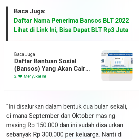
Baca Juga:
Daftar Nama Penerima Bansos BLT 2022
Lihat di Link Ini, Bisa Dapat BLT Rp3 Juta
Baca Juga
Daftar Bantuan Sosial
(Bansos) Yang Akan Cair
Januari 2023, PKH, BPNT,
2
Menyukai ini
PIP, PIP Kemenag, KIS
“Ini disalurkan dalam bentuk dua bulan sekali,
di mana September dan Oktober masing-
masing Rp 150.000 dan ini sudah disalurkan
sebanyak Rp 300.000 per keluarga. Nanti di