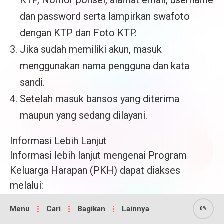
KTP, Nomor ponsel, alamat email, username
dan password serta lampirkan swafoto
dengan KTP dan Foto KTP.
Jika sudah memiliki akun, masuk
menggunakan nama pengguna dan kata
sandi.
Setelah masuk bansos yang diterima
maupun yang sedang dilayani.
Informasi Lebih Lanjut
Informasi lebih lanjut mengenai Program
Keluarga Harapan (PKH) dapat diakses
melalui:
Menu
Cari
Bagikan
Lainnya
Website PKH:
https://pkh.kemensos.go.id/
0%