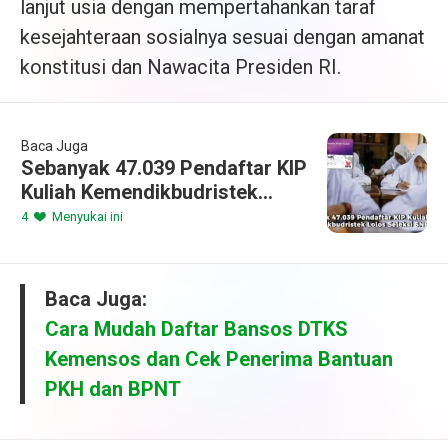
lanjut usia dengan mempertahankan taraf
kesejahteraan sosialnya sesuai dengan amanat
konstitusi dan Nawacita Presiden RI.
Baca Juga
Sebanyak 47.039 Pendaftar KIP
Kuliah Kemendikbudristek
Lolos Seleksi SNBP 2024
4
Menyukai ini
Baca Juga:
Cara Mudah Daftar Bansos DTKS
Kemensos dan Cek Penerima Bantuan
PKH dan BPNT