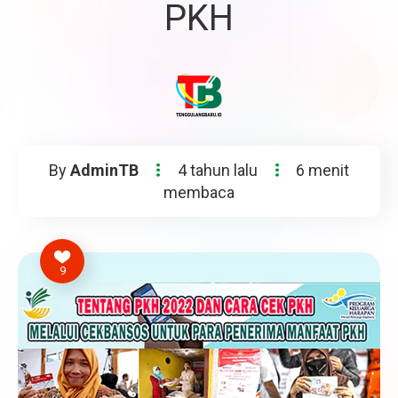
PKH
By
AdminTB
4 tahun lalu
6 menit
membaca
9