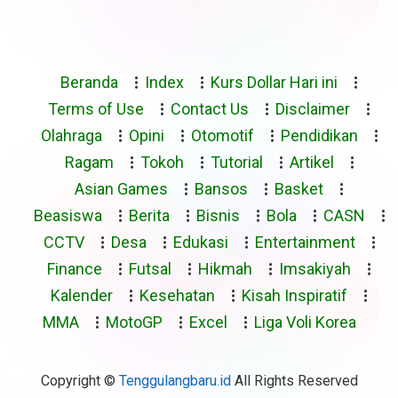
Beranda
Index
Kurs Dollar Hari ini
Terms of Use
Contact Us
Disclaimer
Olahraga
Opini
Otomotif
Pendidikan
Ragam
Tokoh
Tutorial
Artikel
Asian Games
Bansos
Basket
Beasiswa
Berita
Bisnis
Bola
CASN
CCTV
Desa
Edukasi
Entertainment
Finance
Futsal
Hikmah
Imsakiyah
Kalender
Kesehatan
Kisah Inspiratif
MMA
MotoGP
Excel
Liga Voli Korea
Copyright ©
Tenggulangbaru.id
All Rights Reserved