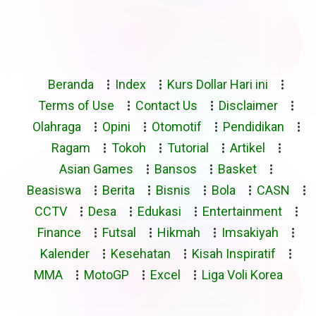
Beranda
Index
Kurs Dollar Hari ini
Terms of Use
Contact Us
Disclaimer
Olahraga
Opini
Otomotif
Pendidikan
Ragam
Tokoh
Tutorial
Artikel
Asian Games
Bansos
Basket
Beasiswa
Berita
Bisnis
Bola
CASN
CCTV
Desa
Edukasi
Entertainment
Finance
Futsal
Hikmah
Imsakiyah
Kalender
Kesehatan
Kisah Inspiratif
MMA
MotoGP
Excel
Liga Voli Korea