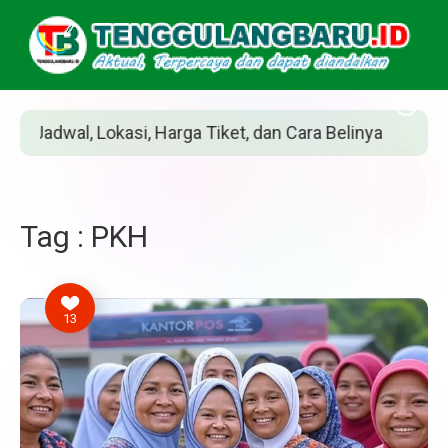
ket, dan Cara Belinya
Siapakah Jean Grey? P
Tag : PKH
13