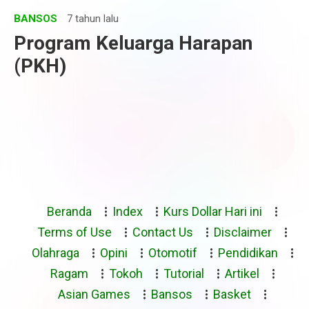
BANSOS
7 tahun lalu
Program Keluarga Harapan
(PKH)
Beranda
Index
Kurs Dollar Hari ini
Terms of Use
Contact Us
Disclaimer
Olahraga
Opini
Otomotif
Pendidikan
Ragam
Tokoh
Tutorial
Artikel
Asian Games
Bansos
Basket