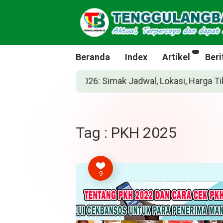
Beranda
Index
Artikel
Beri
al, Lokasi, Harga Tiket, dan Cara Belinya
Si
Tag : PKH 2025
9