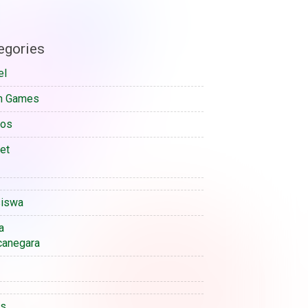
egories
el
n Games
sos
et
iswa
a
anegara
is