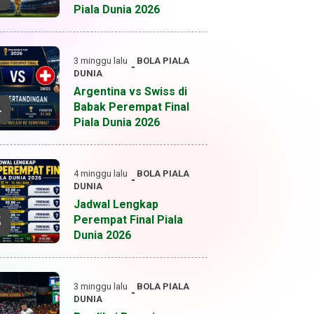
Piala Dunia 2026
3 minggu lalu
BOLA
PIALA
DUNIA
Argentina vs Swiss di
Babak Perempat Final
4
Piala Dunia 2026
4 minggu lalu
BOLA
PIALA
DUNIA
Jadwal Lengkap
Perempat Final Piala
5
Dunia 2026
3 minggu lalu
BOLA
PIALA
DUNIA