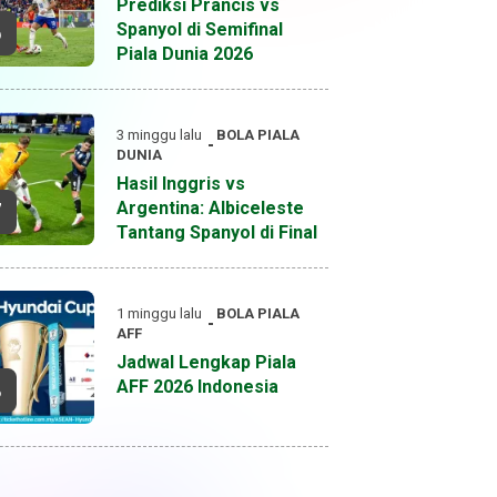
Prediksi Prancis vs
Spanyol di Semifinal
6
Piala Dunia 2026
3 minggu lalu
BOLA
PIALA
DUNIA
Hasil Inggris vs
Argentina: Albiceleste
7
Tantang Spanyol di Final
1 minggu lalu
BOLA
PIALA
AFF
Jadwal Lengkap Piala
AFF 2026 Indonesia
8