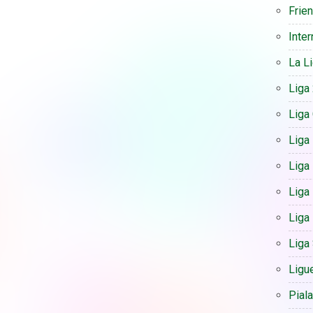
Frie
Inter
La L
Liga
Liga
Liga
Liga 
Liga
Liga
Liga
Ligu
Pial