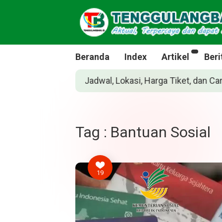
Beranda
Index
Artikel
Beri
iket, dan Cara Belinya
Siapakah Jean Grey? 
Tag : Bantuan Sosial
19