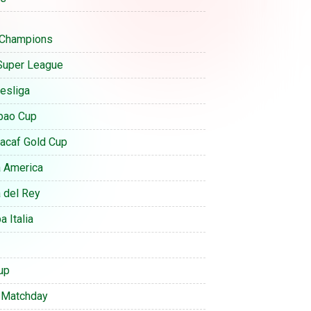
Champions
Super League
esliga
bao Cup
acaf Gold Cup
 America
 del Rey
 Italia
up
 Matchday