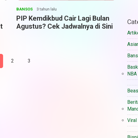
BANSOS
3 tahun lalu
PIP Kemdikbud Cair Lagi Bulan
Cat
t
Agustus? Cek Jadwalnya di Sini
Artik
Asia
Ban
2
3
Bask
NBA
Beas
Berit
Manc
Viral
Bisn