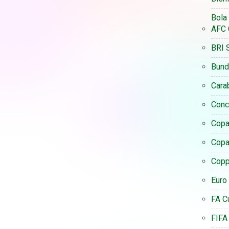
Bola
AFC 
BRI 
Bund
Cara
Conc
Copa
Copa
Coppa
Euro
FA C
FIFA