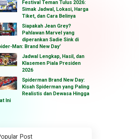
Festival Teman Tulus 2026:
Simak Jadwal, Lokasi, Harga
Tiket, dan Cara Belinya
Siapakah Jean Grey?
Pahlawan Marvel yang
diperankan Sadie Sink di
pider-Man: Brand New Day’
Jadwal Lengkap, Hasil, dan
Klasemen Piala Presiden
2026
Spiderman Brand New Day:
Kisah Spiderman yang Paling
Realistis dan Dewasa Hingga
at Ini
opular Post