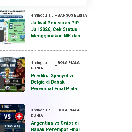
4 minggu lalu
BANSOS
BERITA
Jadwal Pencairan PIP
Juli 2026, Cek Status
1
Menggunakan NIK dan
NISN
4 minggu lalu
BOLA
PIALA
DUNIA
Prediksi Spanyol vs
Belgia di Babak
2
Perempat Final Piala
Dunia 2026
3 minggu lalu
BOLA
PIALA
DUNIA
Argentina vs Swiss di
Babak Perempat Final
3