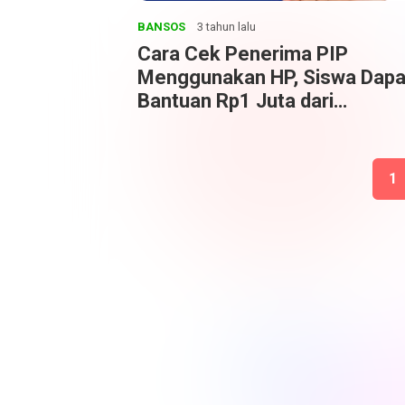
BANSOS
3 tahun lalu
Cara Cek Penerima PIP
Menggunakan HP, Siswa Dapa
Bantuan Rp1 Juta dari
Kemdikbud
1