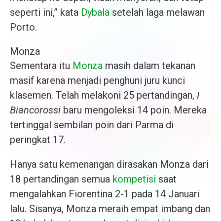
seperti ini,” kata
Dybala
setelah laga melawan
Porto.
Monza
Sementara itu
Monza
masih dalam tekanan
masif karena menjadi penghuni juru kunci
klasemen. Telah melakoni 25 pertandingan,
I
Biancorossi
baru mengoleksi 14 poin. Mereka
tertinggal sembilan poin dari Parma di
peringkat 17.
Hanya satu kemenangan dirasakan Monza dari
18 pertandingan semua
kompetisi
saat
mengalahkan Fiorentina 2-1 pada 14 Januari
lalu. Sisanya, Monza meraih empat imbang dan