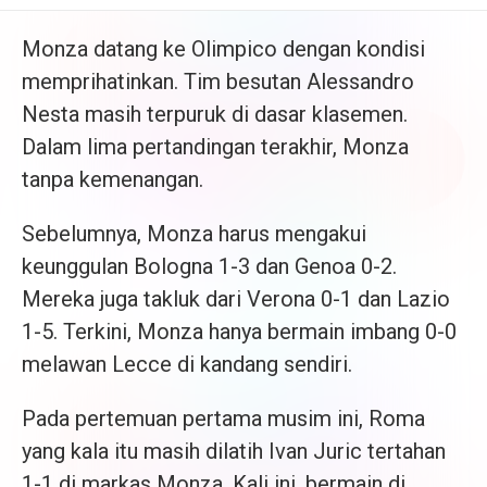
Monza datang ke Olimpico dengan kondisi
memprihatinkan. Tim besutan Alessandro
Nesta masih terpuruk di dasar klasemen.
Dalam lima pertandingan terakhir, Monza
tanpa kemenangan.
Sebelumnya, Monza harus mengakui
keunggulan Bologna 1-3 dan Genoa 0-2.
Mereka juga takluk dari Verona 0-1 dan Lazio
1-5. Terkini, Monza hanya bermain imbang 0-0
melawan Lecce di kandang sendiri.
Pada pertemuan pertama musim ini, Roma
yang kala itu masih dilatih Ivan Juric tertahan
1-1 di markas Monza. Kali ini, bermain di