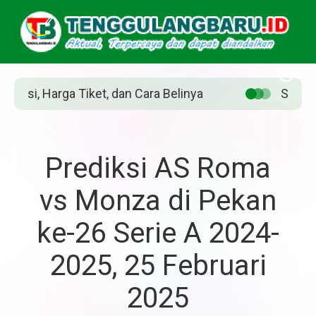
Siapakah Jean Grey? Pahlawan Marvel yang diperankan Sa
Prediksi AS Roma
vs Monza di Pekan
ke-26 Serie A 2024-
2025, 25 Februari
2025