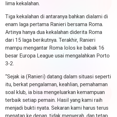
lima kekalahan.
Tiga kekalahan di antaranya bahkan dialami di
enam laga pertama Ranieri bersama Roma.
Artinya hanya dua kekalahan diderita Roma
dari 15 laga berikutnya. Terakhir, Ranieri
mampu mengantar Roma lolos ke babak 16
besar Europa League usai mengalahkan Porto
3-2.
“Sejak ia (Ranieri) datang dalam situasi seperti
itu, berkat pengalaman, keahlian, pemahaman
soal klub, ia bisa mengeluarkan kemampuan
terbaik setiap pemain. Hasil yang kami raih
menjadi bukti nyata. Sekaran kami harus terus
menatap ke depan, tidak menyerah, dan tetap