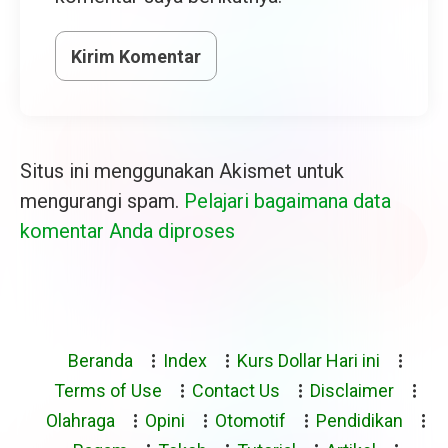
Situs ini menggunakan Akismet untuk
mengurangi spam.
Pelajari bagaimana data
komentar Anda diproses
Beranda
Index
Kurs Dollar Hari ini
Terms of Use
Contact Us
Disclaimer
Olahraga
Opini
Otomotif
Pendidikan