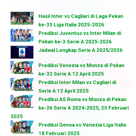
Hasil Inter vs Cagliari di Laga Pekan
ke-33 Liga Italia 2025-2026
Prediksi Juventus vs Inter Milan di
Pekan ke-3 Serie A 2025-2026
Jadwal Lengkap Serie A 2025/2026
Prediksi Venezia vs Monza di Pekan
ke-32 Serie A 12 April 2025
Prediksi Inter Milan vs Cagliari di
Serie A 12 April 2025
Prediksi AS Roma vs Monza di Pekan
ke-26 Serie A 2024-2025, 25 Februari
2025
Prediksi Genoa vs Venezia Liga Italia
18 Februari 2025