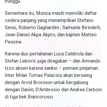
minggu.
Sementara itu, Monza masih memiliki daftar
cedera panjang yang menampilkan Stefano
Sensi, Roberto Gagliardini , Samuele Birindelli,
Jean-Daniel Akpa Akpro, dan kapten Matteo
Pessina.
Karena duo pertahanan Luca Caldirola dan
Stefan Lekovic juga diragukan – dan Armando
Izzo absen karena sanksi – pemain pinjaman
Inter Milan Tomas Palacios akan bersaing
dengan Arvid Brorsson untuk bergabung
dengan Danilo D’Ambrosio dan Andrea Carboni
di tiga bek Biancorossi.