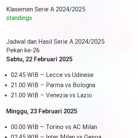
Klasemen Serie A 2024/2025
standings
Jadwal dan Hasil Serie A 2024/2025
Pekan ke-26
Sabtu, 22 Februari 2025
02.45 WIB – Lecce vs Udinese
21.00 WIB – Parma vs Bologna
21.00 WIB – Venezia vs Lazio
Minggu, 23 Februari 2025
00.00 WIB – Torino vs AC Milan
02.45 WIB – Inter Milan vs Genoa