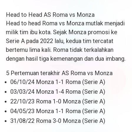
Head to Head AS Roma vs Monza
Head to head Roma vs Monza mutlak menjadi
milik tim ibu kota. Sejak Monza promosi ke
Serie A pada 2022 lalu, kedua tim tercatat
bertemu lima kali. Roma tidak terkalahkan
dengan hasil tiga kemenangan dan dua imbang.
5 Pertemuan terakhir AS Roma vs Monza
06/10/24 Monza 1-1 Roma (Serie A)
03/03/24 Monza 1-4 Roma (Serie A)
22/10/23 Roma 1-0 Monza (Serie A)
04/05/23 Monza 1-1 Roma (Serie A)
31/08/22 Roma 3-0 Monza (Serie A)