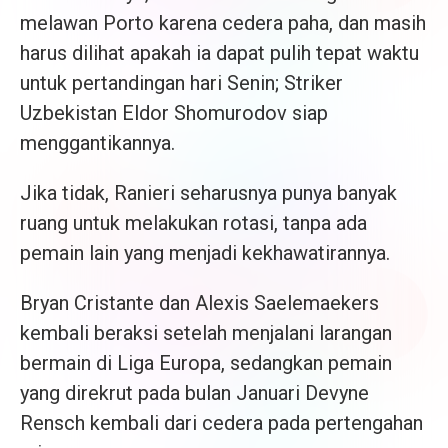
melawan Porto karena cedera paha, dan masih
harus dilihat apakah ia dapat pulih tepat waktu
untuk pertandingan hari Senin; Striker
Uzbekistan Eldor Shomurodov siap
menggantikannya.
Jika tidak, Ranieri seharusnya punya banyak
ruang untuk melakukan rotasi, tanpa ada
pemain lain yang menjadi kekhawatirannya.
Bryan Cristante dan Alexis Saelemaekers
kembali beraksi setelah menjalani larangan
bermain di Liga Europa, sedangkan pemain
yang direkrut pada bulan Januari Devyne
Rensch kembali dari cedera pada pertengahan