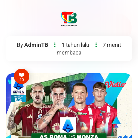
By
AdminTB
1 tahun lalu
7 menit
membaca
10