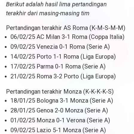
Berikut adalah hasil lima pertandingan
terakhir dari masing-masing tim
Pertandingan terakhir AS Roma (K-M-S-M-M)
06/02/25 AC Milan 3-1 Roma (Coppa Italia)
09/02/25 Venezia 0-1 Roma (Serie A)
14/02/25 Porto 1-1 Roma (Liga Europa)
17/02/25 Parma 0-1 Roma (Serie A)
21/02/25 Roma 3-2 Porto (Liga Europa)
Pertandingan terakhir Monza (K-K-K-K-S)
18/01/25 Bologna 3-1 Monza (Serie A)
28/01/25 Genoa 2-0 Monza (Serie A)
01/02/25 Monza 0-1 Verona (Serie A)
09/02/25 Lazio 5-1 Monza (Serie A)