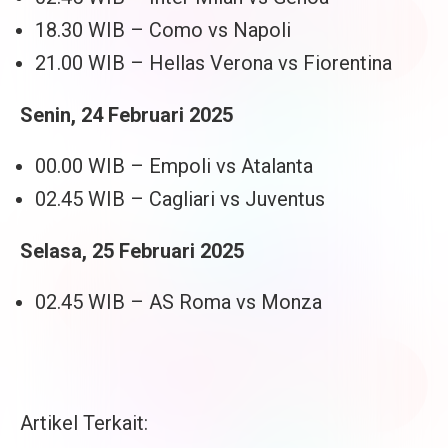
18.30 WIB – Como vs Napoli
21.00 WIB – Hellas Verona vs Fiorentina
Senin, 24 Februari 2025
00.00 WIB – Empoli vs Atalanta
02.45 WIB – Cagliari vs Juventus
Selasa, 25 Februari 2025
02.45 WIB – AS Roma vs Monza
Artikel Terkait: