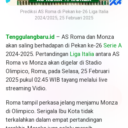
Prediksi AS Roma di Pekan ke-26 Liga Italia
2024/2025, 25 Februari 2025
Tenggulangbaru.id
– AS Roma dan Monza
akan saling berhadapan di Pekan ke-26
Serie A
2024-2025. Pertandingan
Liga Italia
antara AS
Roma vs Monza akan digelar di Stadio
Olimpico, Roma, pada Selasa, 25 Februari
2025 pukul 02.45 WIB tayang melalui live
streaming Vidio.
Roma tampil perkasa jelang menjamu Monza
di Olimpico. Serigala Ibu Kota tidak
terkalahkan dalam empat pertandingan