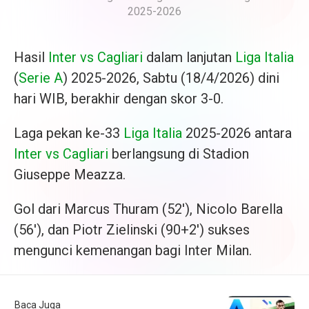
2025-2026
Hasil
Inter vs Cagliari
dalam lanjutan
Liga Italia
(
Serie A
) 2025-2026, Sabtu (18/4/2026) dini
hari WIB, berakhir dengan skor 3-0.
Laga pekan ke-33
Liga Italia
2025-2026 antara
Inter vs Cagliari
berlangsung di Stadion
Giuseppe Meazza.
Gol dari Marcus Thuram (52′), Nicolo Barella
(56′), dan Piotr Zielinski (90+2′) sukses
mengunci kemenangan bagi Inter Milan.
Baca Juga