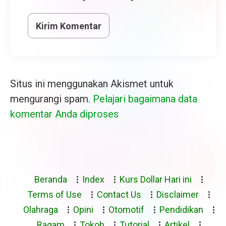
Situs ini menggunakan Akismet untuk
mengurangi spam.
Pelajari bagaimana data
komentar Anda diproses
Beranda
Index
Kurs Dollar Hari ini
Terms of Use
Contact Us
Disclaimer
Olahraga
Opini
Otomotif
Pendidikan
Ragam
Tokoh
Tutorial
Artikel