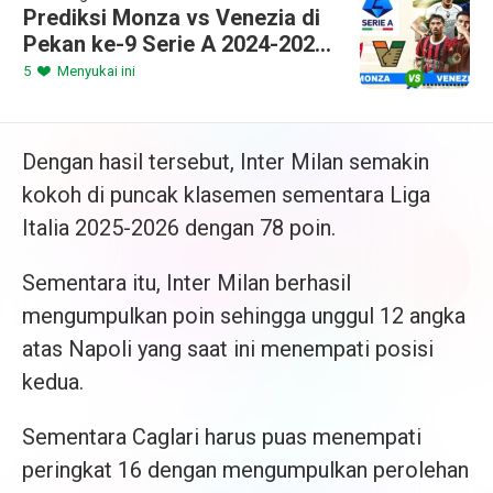
Prediksi Monza vs Venezia di
Pekan ke-9 Serie A 2024-2025,
Jay Idzes Siap Tampil
5
Menyukai ini
Dengan hasil tersebut, Inter Milan semakin
kokoh di puncak klasemen sementara Liga
Italia 2025-2026 dengan 78 poin.
Sementara itu, Inter Milan berhasil
mengumpulkan poin sehingga unggul 12 angka
atas Napoli yang saat ini menempati posisi
kedua.
Sementara Caglari harus puas menempati
peringkat 16 dengan mengumpulkan perolehan