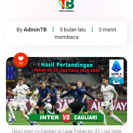
By
AdminTB
3 bulan lalu
3 menit
membaca
30
Hasil Inter vs Cagliari di Laga Pekan ke-33 Liga Italia