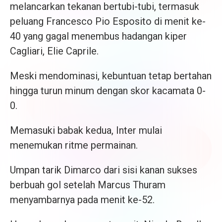
melancarkan tekanan bertubi-tubi, termasuk
peluang Francesco Pio Esposito di menit ke-
40 yang gagal menembus hadangan kiper
Cagliari, Elie Caprile.
Meski mendominasi, kebuntuan tetap bertahan
hingga turun minum dengan skor kacamata 0-
0.
Memasuki babak kedua, Inter mulai
menemukan ritme permainan.
Umpan tarik Dimarco dari sisi kanan sukses
berbuah gol setelah Marcus Thuram
menyambarnya pada menit ke-52.