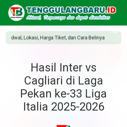
dan Cara Belinya
Siapakah Jean Grey? Pahlaw
Hasil Inter vs
Cagliari di Laga
Pekan ke-33 Liga
Italia 2025-2026