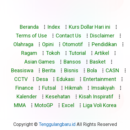
Beranda
Index
Kurs Dollar Hari ini
Terms of Use
Contact Us
Disclaimer
Olahraga
Opini
Otomotif
Pendidikan
Ragam
Tokoh
Tutorial
Artikel
Asian Games
Bansos
Basket
Beasiswa
Berita
Bisnis
Bola
CASN
CCTV
Desa
Edukasi
Entertainment
Finance
Futsal
Hikmah
Imsakiyah
Kalender
Kesehatan
Kisah Inspiratif
MMA
MotoGP
Excel
Liga Voli Korea
Copyright ©
Tenggulangbaru.id
All Rights Reserved