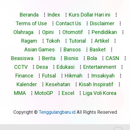
Beranda
Index
Kurs Dollar Hari ini
Terms of Use
Contact Us
Disclaimer
Olahraga
Opini
Otomotif
Pendidikan
Ragam
Tokoh
Tutorial
Artikel
Asian Games
Bansos
Basket
Beasiswa
Berita
Bisnis
Bola
CASN
CCTV
Desa
Edukasi
Entertainment
Finance
Futsal
Hikmah
Imsakiyah
Kalender
Kesehatan
Kisah Inspiratif
MMA
MotoGP
Excel
Liga Voli Korea
Copyright ©
Tenggulangbaru.id
All Rights Reserved