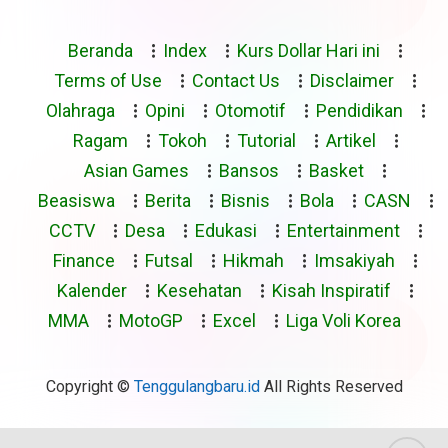
Beranda
Index
Kurs Dollar Hari ini
Terms of Use
Contact Us
Disclaimer
Olahraga
Opini
Otomotif
Pendidikan
Ragam
Tokoh
Tutorial
Artikel
Asian Games
Bansos
Basket
Beasiswa
Berita
Bisnis
Bola
CASN
CCTV
Desa
Edukasi
Entertainment
Finance
Futsal
Hikmah
Imsakiyah
Kalender
Kesehatan
Kisah Inspiratif
MMA
MotoGP
Excel
Liga Voli Korea
Copyright ©
Tenggulangbaru.id
All Rights Reserved