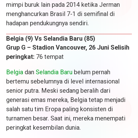
mimpi buruk lain pada 2014 ketika Jerman
menghancurkan Brasil 7-1 di semifinal di
hadapan pendukungnya sendiri.
Belgia (9) Vs Selandia Baru (85)
Grup G – Stadion Vancouver, 26 Juni Selisih
peringkat:
76 tempat
Belgia
dan
Selandia Baru
belum pernah
bertemu sebelumnya di level internasional
senior putra. Meski sedang beralih dari
generasi emas mereka, Belgia tetap menjadi
salah satu tim Eropa paling konsisten di
turnamen besar. Saat ini, mereka menempati
peringkat kesembilan dunia.