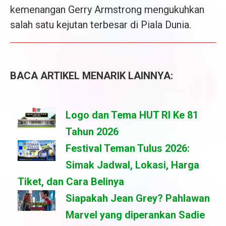
kemenangan Gerry Armstrong mengukuhkan
salah satu kejutan terbesar di Piala Dunia.
BACA ARTIKEL MENARIK LAINNYA:
Logo dan Tema HUT RI Ke 81
Tahun 2026
Festival Teman Tulus 2026:
Simak Jadwal, Lokasi, Harga
Tiket, dan Cara Belinya
Siapakah Jean Grey? Pahlawan
Marvel yang diperankan Sadie