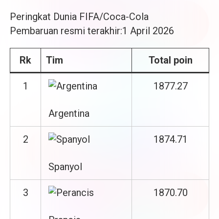
Peringkat Dunia FIFA/Coca-Cola
Pembaruan resmi terakhir:1 April 2026
Rk
Tim
Total poin
1
1877.27
Argentina
2
1874.71
Spanyol
3
1870.70