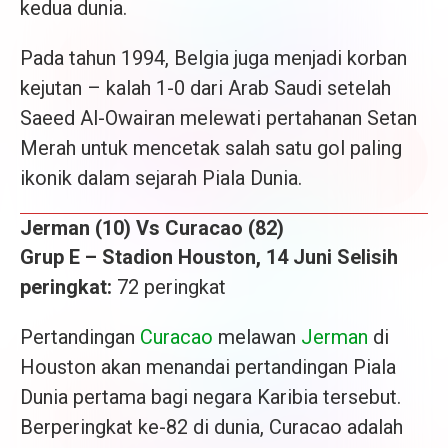
kedua dunia.
Pada tahun 1994, Belgia juga menjadi korban
kejutan – kalah 1-0 dari Arab Saudi setelah
Saeed Al-Owairan melewati pertahanan Setan
Merah untuk mencetak salah satu gol paling
ikonik dalam sejarah Piala Dunia.
Jerman (10) Vs Curacao (82)
Grup E – Stadion Houston, 14 Juni Selisih
peringkat:
72 peringkat
Pertandingan
Curacao
melawan
Jerman
di
Houston akan menandai pertandingan Piala
Dunia pertama bagi negara Karibia tersebut.
Berperingkat ke-82 di dunia, Curacao adalah