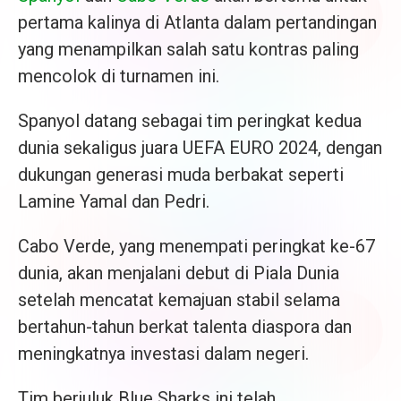
pertama kalinya di Atlanta dalam pertandingan
yang menampilkan salah satu kontras paling
mencolok di turnamen ini.
Spanyol datang sebagai tim peringkat kedua
dunia sekaligus juara UEFA EURO 2024, dengan
dukungan generasi muda berbakat seperti
Lamine Yamal dan Pedri.
Cabo Verde, yang menempati peringkat ke-67
dunia, akan menjalani debut di Piala Dunia
setelah mencatat kemajuan stabil selama
bertahun-tahun berkat talenta diaspora dan
meningkatnya investasi dalam negeri.
Tim berjuluk Blue Sharks ini telah