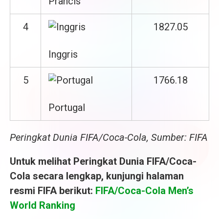
Prancis
4
1827.05
Inggris
5
1766.18
Portugal
Peringkat Dunia FIFA/Coca-Cola, Sumber: FIFA
Untuk melihat Peringkat Dunia FIFA/Coca-
Cola secara lengkap, kunjungi halaman
resmi FIFA berikut:
FIFA/Coca-Cola Men’s
World Ranking