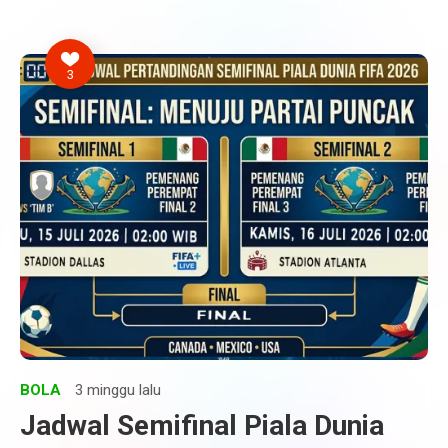
3
BOLA
3 minggu lalu
Jadwal Semifinal Piala Dunia