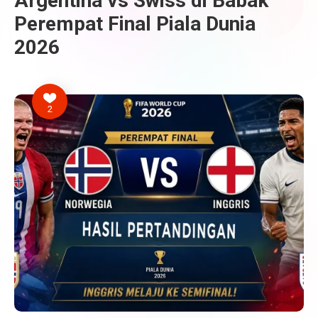
Argentina vs Swiss di Babak
Perempat Final Piala Dunia
2026
2