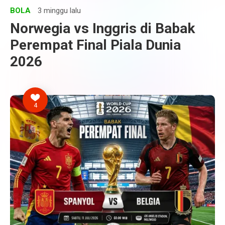
BOLA
3 minggu lalu
Norwegia vs Inggris di Babak
Perempat Final Piala Dunia
2026
4