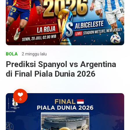
BOLA
2 minggu lalu
Prediksi Spanyol vs Argentina
di Final Piala Dunia 2026
6