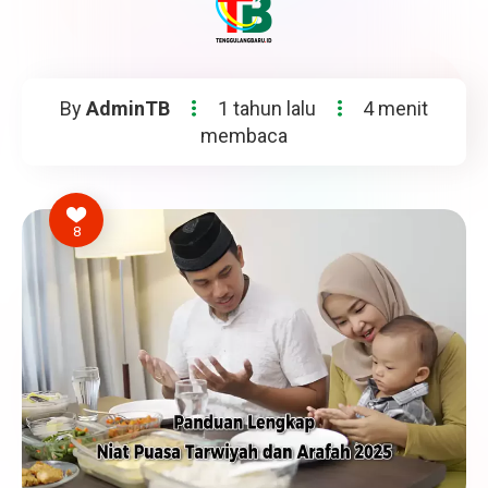
By
AdminTB
1 tahun lalu
4 menit
membaca
8