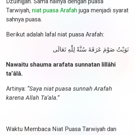
Dzulhijjah. Sama halnya dengan puasa
Tarwiyah,
niat puasa Arafah
juga menjadi syarat
sahnya puasa.
Berikut adalah lafal niat puasa Arafah:
نَوَيْتُ صَوْمَ عَرَفَةَ سُنَّةً لِلّٰهِ تَعَالَى
Nawaitu shauma arafata sunnatan lillâhi
ta’âlâ.
Artinya:
“Saya niat puasa sunnah Arafah
karena Allah Ta’ala.”
Waktu Membaca Niat Puasa Tarwiyah dan