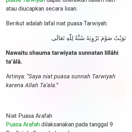
atau diucapkan secara lisan.
Berikut adalah lafal niat puasa Tarwiyah:
نَوَيْتُ صَوْمَ تَرْوِيَةَ سُنَّةً لِلّٰهِ تَعَالَى
Nawaitu shauma tarwiyata sunnatan lillâhi
ta’âlâ.
Artinya:
“Saya niat puasa sunnah Tarwiyah
karena Allah Ta’ala.”
Niat Puasa Arafah
Puasa Arafah
dilaksanakan pada tanggal 9