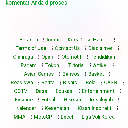
komentar Anda diproses
Beranda
Index
Kurs Dollar Hari ini
Terms of Use
Contact Us
Disclaimer
Olahraga
Opini
Otomotif
Pendidikan
Ragam
Tokoh
Tutorial
Artikel
Asian Games
Bansos
Basket
Beasiswa
Berita
Bisnis
Bola
CASN
CCTV
Desa
Edukasi
Entertainment
Finance
Futsal
Hikmah
Imsakiyah
Kalender
Kesehatan
Kisah Inspiratif
MMA
MotoGP
Excel
Liga Voli Korea