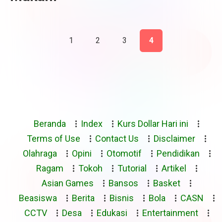
1
2
3
4
Beranda
Index
Kurs Dollar Hari ini
Terms of Use
Contact Us
Disclaimer
Olahraga
Opini
Otomotif
Pendidikan
Ragam
Tokoh
Tutorial
Artikel
Asian Games
Bansos
Basket
Beasiswa
Berita
Bisnis
Bola
CASN
CCTV
Desa
Edukasi
Entertainment