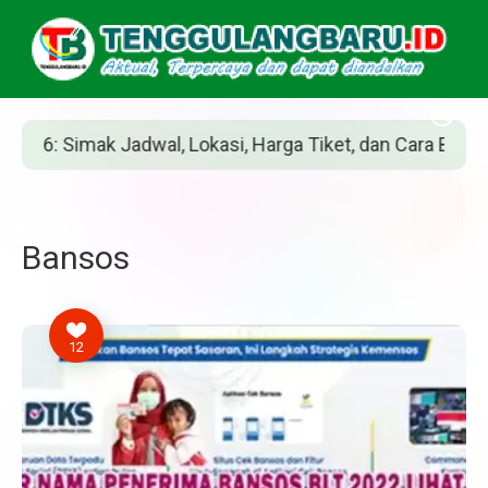
si, Harga Tiket, dan Cara Belinya
Siapakah 
Bansos
12