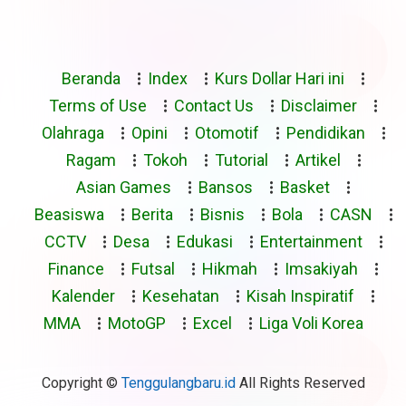
Beranda
Index
Kurs Dollar Hari ini
Terms of Use
Contact Us
Disclaimer
Olahraga
Opini
Otomotif
Pendidikan
Ragam
Tokoh
Tutorial
Artikel
Asian Games
Bansos
Basket
Beasiswa
Berita
Bisnis
Bola
CASN
CCTV
Desa
Edukasi
Entertainment
Finance
Futsal
Hikmah
Imsakiyah
Kalender
Kesehatan
Kisah Inspiratif
MMA
MotoGP
Excel
Liga Voli Korea
Copyright ©
Tenggulangbaru.id
All Rights Reserved