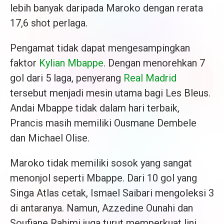
lebih banyak daripada Maroko dengan rerata
17,6 shot perlaga.
Pengamat tidak dapat mengesampingkan
faktor
Kylian Mbappe
. Dengan menorehkan 7
gol dari 5 laga, penyerang
Real Madrid
tersebut menjadi mesin utama bagi Les Bleus.
Andai Mbappe tidak dalam hari terbaik,
Prancis masih memiliki Ousmane Dembele
dan Michael Olise.
Maroko tidak memiliki sosok yang sangat
menonjol seperti Mbappe. Dari 10 gol yang
Singa Atlas cetak, Ismael Saibari mengoleksi 3
di antaranya. Namun, Azzedine Ounahi dan
Soufiane Rahimi juga turut memperkuat lini