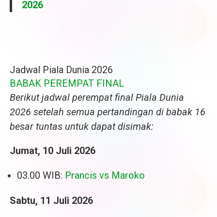
2026
Jadwal Piala Dunia 2026
BABAK PEREMPAT FINAL
Berikut jadwal perempat final Piala Dunia
2026 setelah semua pertandingan di babak 16
besar tuntas untuk dapat disimak:
Jumat, 10 Juli 2026
03.00 WIB:
Prancis vs Maroko
Sabtu, 11 Juli 2026