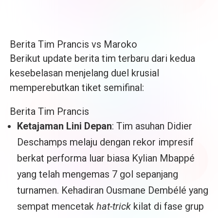
Berita Tim Prancis vs Maroko
Berikut update berita tim terbaru dari kedua
kesebelasan menjelang duel krusial
memperebutkan tiket semifinal:
Berita Tim Prancis
Ketajaman Lini Depan
: Tim asuhan Didier
Deschamps melaju dengan rekor impresif
berkat performa luar biasa Kylian Mbappé
yang telah mengemas 7 gol sepanjang
turnamen. Kehadiran Ousmane Dembélé yang
sempat mencetak
hat-trick
kilat di fase grup