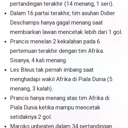
pertandingan terakhir (14 menang, 1 seri).
Dalam 16 partai terakhir, tim asuhan Didier
Deschamps hanya gagal menang saat
membiarkan lawan mencetak lebih dari 1 gol.
Prancis menelan 2 kekalahan pada 6
pertemuan terakhir dengan tim Afrika.
Sisanya, 4 kali menang.
Les Bleus tak pernah imbang saat
menghadapi wakil Afrika di Piala Dunia (5
menang, 3 kalah).
Prancis hanya menang atas tim Afrika di
Piala Dunia ketika mampu mencetak
setidaknya 2 gol.
Maroko unbeaten dalam 34 pertandingan