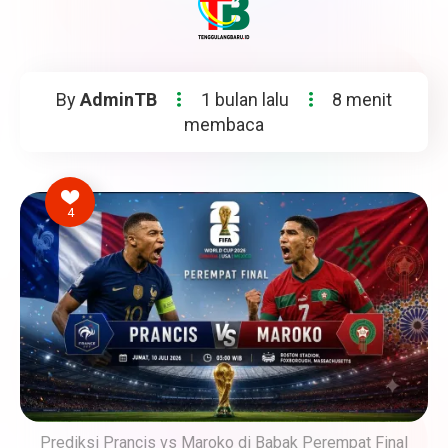
By
AdminTB
1 bulan lalu
8 menit
membaca
4
Prediksi Prancis vs Maroko di Babak Perempat Final