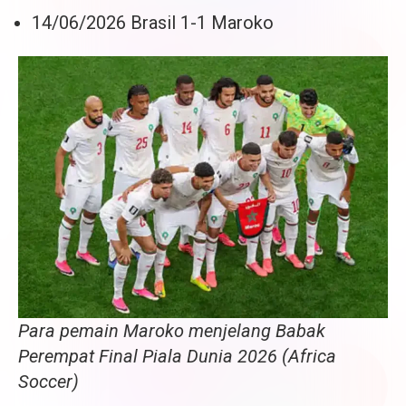
14/06/2026 Brasil 1-1 Maroko
Para pemain Maroko menjelang Babak
Perempat Final Piala Dunia 2026 (Africa
Soccer)