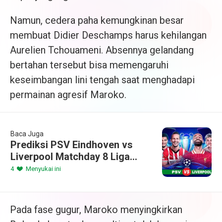
Namun, cedera paha kemungkinan besar
membuat Didier Deschamps harus kehilangan
Aurelien Tchouameni. Absennya gelandang
bertahan tersebut bisa memengaruhi
keseimbangan lini tengah saat menghadapi
permainan agresif Maroko.
Baca Juga
Prediksi PSV Eindhoven vs
Liverpool Matchday 8 Liga
Champions, 30 Januari 2025
4
Menyukai ini
Pada fase gugur, Maroko menyingkirkan