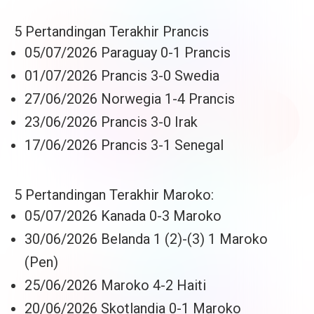
5 Pertandingan Terakhir Prancis
05/07/2026 Paraguay 0-1 Prancis
01/07/2026 Prancis 3-0 Swedia
27/06/2026 Norwegia 1-4 Prancis
23/06/2026 Prancis 3-0 Irak
17/06/2026 Prancis 3-1 Senegal
5 Pertandingan Terakhir Maroko:
05/07/2026 Kanada 0-3 Maroko
30/06/2026 Belanda 1 (2)-(3) 1 Maroko
(Pen)
25/06/2026 Maroko 4-2 Haiti
20/06/2026 Skotlandia 0-1 Maroko