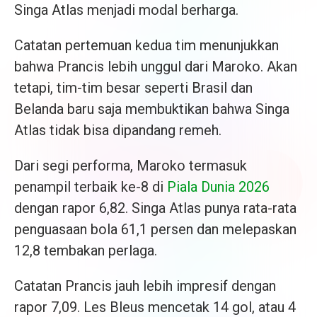
Singa Atlas menjadi modal berharga.
Catatan pertemuan kedua tim menunjukkan
bahwa Prancis lebih unggul dari Maroko. Akan
tetapi, tim-tim besar seperti Brasil dan
Belanda baru saja membuktikan bahwa Singa
Atlas tidak bisa dipandang remeh.
Dari segi performa, Maroko termasuk
penampil terbaik ke-8 di
Piala Dunia 2026
dengan rapor 6,82. Singa Atlas punya rata-rata
penguasaan bola 61,1 persen dan melepaskan
12,8 tembakan perlaga.
Catatan Prancis jauh lebih impresif dengan
rapor 7,09. Les Bleus mencetak 14 gol, atau 4