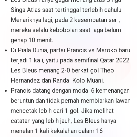
Singa Atlas saat tertinggal terlebih dahulu.
Menariknya lagi, pada 2 kesempatan seri,
mereka selalu kebobolan saat laga belum
genap 10 menit.
Di Piala Dunia, partai Prancis vs Maroko baru
terjadi 1 kali, yaitu pada semifinal Qatar 2022.
Les Bleus menang 2-0 berkat gol Theo
Hernandez dan Randal Kolo Muani.
Prancis datang dengan modal 6 kemenangan
beruntun dan tidak pernah membiarkan lawan
mencetak lebih dari 1 gol. Jika melihat
catatan yang lebih jauh, Les Bleus hanya
menelan 1 kali kekalahan dalam 16