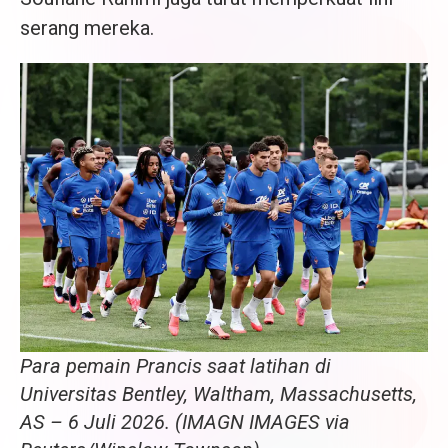
serang mereka.
Para pemain Prancis saat latihan di
Universitas Bentley, Waltham, Massachusetts,
AS – 6 Juli 2026. (IMAGN IMAGES via