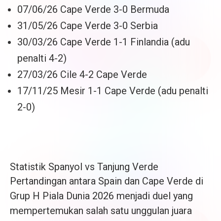
07/06/26 Cape Verde 3-0 Bermuda
31/05/26 Cape Verde 3-0 Serbia
30/03/26 Cape Verde 1-1 Finlandia (adu
penalti 4-2)
27/03/26 Cile 4-2 Cape Verde
17/11/25 Mesir 1-1 Cape Verde (adu penalti
2-0)
Statistik Spanyol vs Tanjung Verde
Pertandingan antara Spain dan Cape Verde di
Grup H Piala Dunia 2026 menjadi duel yang
mempertemukan salah satu unggulan juara