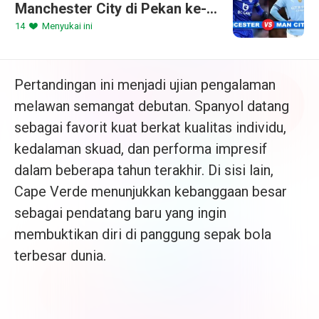
Manchester City di Pekan ke-
19 Premier League 2024/2025
14
Menyukai ini
Pertandingan ini menjadi ujian pengalaman
melawan semangat debutan. Spanyol datang
sebagai favorit kuat berkat kualitas individu,
kedalaman skuad, dan performa impresif
dalam beberapa tahun terakhir. Di sisi lain,
Cape Verde menunjukkan kebanggaan besar
sebagai pendatang baru yang ingin
membuktikan diri di panggung sepak bola
terbesar dunia.