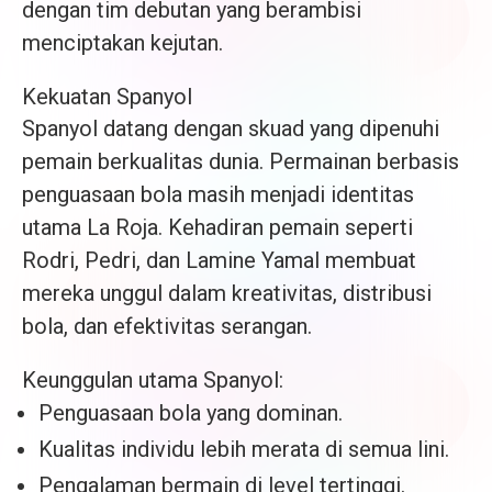
dengan tim debutan yang berambisi
menciptakan kejutan.
Kekuatan Spanyol
Spanyol datang dengan skuad yang dipenuhi
pemain berkualitas dunia. Permainan berbasis
penguasaan bola masih menjadi identitas
utama La Roja. Kehadiran pemain seperti
Rodri, Pedri, dan Lamine Yamal membuat
mereka unggul dalam kreativitas, distribusi
bola, dan efektivitas serangan.
Keunggulan utama Spanyol:
Penguasaan bola yang dominan.
Kualitas individu lebih merata di semua lini.
Pengalaman bermain di level tertinggi.