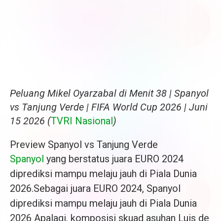
Peluang Mikel Oyarzabal di Menit 38 | Spanyol
vs Tanjung Verde | FIFA World Cup 2026 | Juni
15 2026 (
TVRI Nasional
)
Preview Spanyol vs Tanjung Verde
Spanyol
yang berstatus juara EURO 2024
diprediksi mampu melaju jauh di Piala Dunia
2026.Sebagai juara EURO 2024, Spanyol
diprediksi mampu melaju jauh di Piala Dunia
2026 Apalagi, komposisi skuad asuhan Luis de