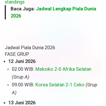
standings
Baca Juga:
Jadwal Lengkap Piala Dunia
2026
Jadwal Piala Dunia 2026
FASE GRUP
12 Juni 2026
02.00 WIB:
Meksiko 2-0 Afrika Selatan
(Grup A)
09.00 WIB:
Korea Selatan 2-1 Ceko
(Grup
A)
13 Juni 2026