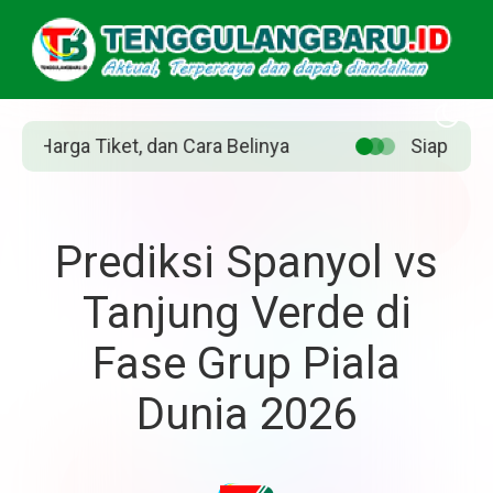
Siapakah Jean Grey? Pahlawan Marvel yang diperankan S
Prediksi Spanyol vs
Tanjung Verde di
Fase Grup Piala
Dunia 2026