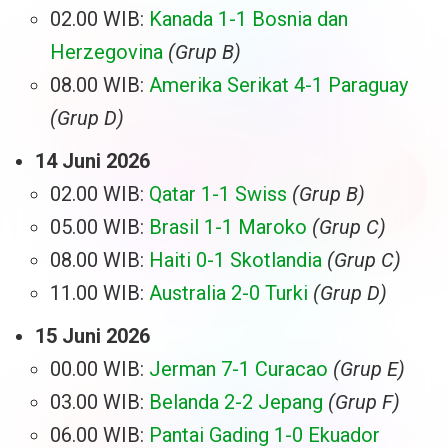
02.00 WIB:
Kanada 1-1 Bosnia dan
Herzegovina
(Grup B)
08.00 WIB:
Amerika Serikat 4-1 Paraguay
(Grup D)
14 Juni 2026
02.00 WIB:
Qatar 1-1 Swiss
(Grup B)
05.00 WIB:
Brasil 1-1 Maroko
(Grup C)
08.00 WIB:
Haiti 0-1 Skotlandia
(Grup C)
11.00 WIB:
Australia 2-0 Turki
(Grup D)
15 Juni 2026
00.00 WIB:
Jerman 7-1 Curacao
(Grup E)
03.00 WIB:
Belanda 2-2 Jepang
(Grup F)
06.00 WIB:
Pantai Gading 1-0 Ekuador