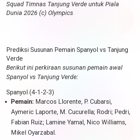
Squad Timnas Tanjung Verde untuk Piala
Dunia 2026 (c) Olympics
Prediksi Susunan Pemain Spanyol vs Tanjung
Verde
Berikut ini perkiraan susunan pemain awal
Spanyol vs Tanjung Verde:
Spanyol (4-1-2-3)
Pemain:
Marcos Llorente, P. Cubarsi,
Aymeric Laporte, M. Cucurella; Rodri; Pedri,
Fabian Ruiz; Lamine Yamal, Nico Williams,
Mikel Oyarzabal.