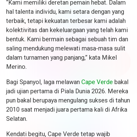
“Kami memiliki deretan pemain hebat. Dalam
hal talenta individu, kami setara dengan yang
terbaik, tetapi kekuatan terbesar kami adalah
kolektivitas dan kekeluargaan yang telah kami
bentuk. Kami bermain sebagai sebuah tim dan
saling mendukung melewati masa-masa sulit
dalam turnamen yang panjang,” kata Mikel
Merino.
Bagi Spanyol, laga melawan
Cape Verde
bakal
jadi ujian pertama di Piala Dunia 2026. Mereka
pun bakal berupaya mengulang sukses di tahun
2010 saat menjadi juara pertama kali di Afrika
Selatan.
Kendati begitu, Cape Verde tetap wajib