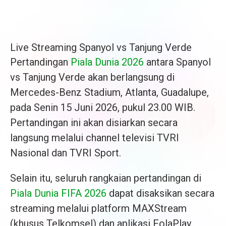
Live Streaming Spanyol vs Tanjung Verde
Pertandingan
Piala Dunia 2026
antara Spanyol
vs Tanjung Verde akan berlangsung di
Mercedes-Benz Stadium, Atlanta, Guadalupe,
pada Senin 15 Juni 2026, pukul 23.00 WIB.
Pertandingan ini akan disiarkan secara
langsung melalui channel televisi TVRI
Nasional dan TVRI Sport.
Selain itu, seluruh rangkaian pertandingan di
Piala Dunia FIFA 2026
dapat disaksikan secara
streaming melalui platform MAXStream
(khusus Telkomsel) dan aplikasi FolaPlay.