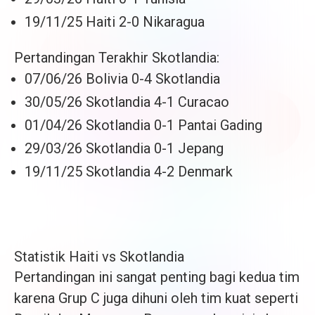
19/11/25 Haiti 2-0 Nikaragua
Pertandingan Terakhir Skotlandia:
07/06/26 Bolivia 0-4 Skotlandia
30/05/26 Skotlandia 4-1 Curacao
01/04/26 Skotlandia 0-1 Pantai Gading
29/03/26 Skotlandia 0-1 Jepang
19/11/25 Skotlandia 4-2 Denmark
Statistik Haiti vs Skotlandia
Pertandingan ini sangat penting bagi kedua tim
karena Grup C juga dihuni oleh tim kuat seperti