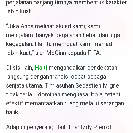
perjalanan panjang timnya membentuk karakter
lebih kuat.
“Jika Anda melihat skuad kami, kami
mengalami banyak perjalanan hebat dan juga
kegagalan. Hal itu membuat kami menjadi
lebih kuat,” ujar McGinn kepada FIFA.
Di sisi lain,
Haiti
mengandalkan pendekatan
langsung dengan transisi cepat sebagai
senjata utama. Tim asuhan Sebastien Migne
tidak terlalu dominan menguasai bola, tetapi
efektif memanfaatkan ruang melalui serangan
balik.
Adapun penyerang Haiti Frantzdy Pierrot