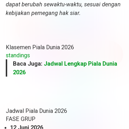
dapat berubah sewaktu-waktu, sesuai dengan
kebijakan pemegang hak siar.
Klasemen Piala Dunia 2026
standings
Baca Juga:
Jadwal Lengkap Piala Dunia
2026
Jadwal Piala Dunia 2026
FASE GRUP
12 Juni 2026