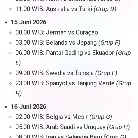
11.00 WIB: Australia vs Turki
(Grup D)
15 Juni 2026
00.00 WIB: Jerman vs Curaçao
03.00 WIB: Belanda vs Jepang
(Grup F)
06.00 WIB: Pantai Gading vs Ekuador
(Grup
E)
09.00 WIB: Swedia vs Tunisia
(Grup F)
23.00 WIB: Spanyol vs Tanjung Verde
(Grup
H)
16 Juni 2026
02.00 WIB: Belgia vs Mesir
(Grup G)
05.00 WIB: Arab Saudi vs Uruguay
(Grup H)
08.00 WIB: Iran vs Selandia Baru
(Grup G)