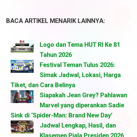
BACA ARTIKEL MENARIK LAINNYA:
Logo dan Tema HUT RI Ke 81
Tahun 2026
Festival Teman Tulus 2026:
Simak Jadwal, Lokasi, Harga
Tiket, dan Cara Belinya
Siapakah Jean Grey? Pahlawan
Marvel yang diperankan Sadie
Sink di ‘Spider-Man: Brand New Day’
Jadwal Lengkap, Hasil, dan
Klasemen Piala Presiden 2026