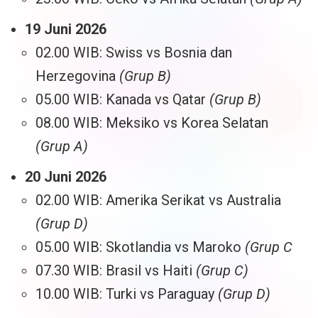
19 Juni 2026
02.00 WIB: Swiss vs Bosnia dan
Herzegovina
(Grup B)
05.00 WIB: Kanada vs Qatar
(Grup B)
08.00 WIB: Meksiko vs Korea Selatan
(Grup A)
20 Juni 2026
02.00 WIB: Amerika Serikat vs Australia
(Grup D)
05.00 WIB: Skotlandia vs Maroko
(Grup C
07.30 WIB: Brasil vs Haiti
(Grup C)
10.00 WIB: Turki vs Paraguay
(Grup D)