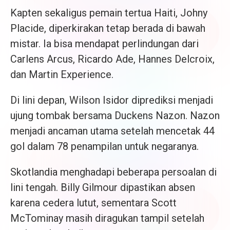
Kapten sekaligus pemain tertua Haiti, Johny
Placide, diperkirakan tetap berada di bawah
mistar. Ia bisa mendapat perlindungan dari
Carlens Arcus, Ricardo Ade, Hannes Delcroix,
dan Martin Experience.
Di lini depan, Wilson Isidor diprediksi menjadi
ujung tombak bersama Duckens Nazon. Nazon
menjadi ancaman utama setelah mencetak 44
gol dalam 78 penampilan untuk negaranya.
Skotlandia menghadapi beberapa persoalan di
lini tengah. Billy Gilmour dipastikan absen
karena cedera lutut, sementara Scott
McTominay masih diragukan tampil setelah