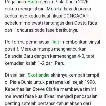
Perjalanan
Haiti
menuju Piala Dunia 2026
cukup mengejutkan. Mereka finis di posisi
kedua fase kedua kualifikasi CONCACAF
sebelum melewati tantangan dari Costa Rica
dan Honduras pada fase berikutnya.
Performa pemanasan
Haiti
memberikan sinyal
positif. Mereka mampu menghancurkan
Selandia Baru dengan kemenangan 4-0, tapi
kemudian kalah 1-2 dari Peru.
Di sisi lain,
Skotlandia
akhirnya kembali tampil
di Piala Dunia untuk pertama kali sejak 1998.
Keberhasilan Steve Clarke membawa tim ini
melewati fase kualifikasi menjadi pencapaian
penting setelah bertahun-tahun absen dari