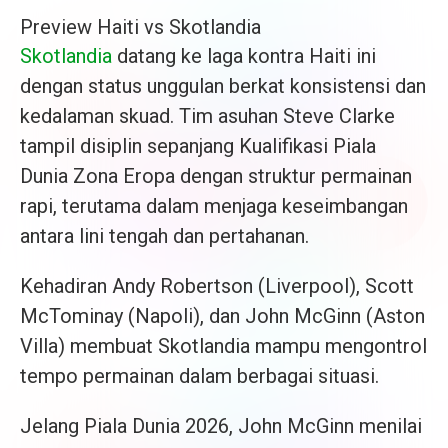
Preview Haiti vs Skotlandia
Skotlandia
datang ke laga kontra Haiti ini
dengan status unggulan berkat konsistensi dan
kedalaman skuad. Tim asuhan Steve Clarke
tampil disiplin sepanjang Kualifikasi Piala
Dunia Zona Eropa dengan struktur permainan
rapi, terutama dalam menjaga keseimbangan
antara lini tengah dan pertahanan.
Kehadiran Andy Robertson (Liverpool), Scott
McTominay (Napoli), dan John McGinn (Aston
Villa) membuat Skotlandia mampu mengontrol
tempo permainan dalam berbagai situasi.
Jelang Piala Dunia 2026, John McGinn menilai