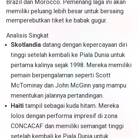
Brazil dan Morocco. Pemenang laga ini akan
memiliki peluang lebih besar untuk bersaing
memperebutkan tiket ke babak gugur.
Analisis Singkat
Skotlandia
datang dengan kepercayaan diri
tinggi setelah kembali ke Piala Dunia untuk
pertama kalinya sejak 1998. Mereka memiliki
pemain berpengalaman seperti Scott
McTominay dan John McGinn yang mampu
menentukan jalannya pertandingan.
Haiti
tampil sebagai kuda hitam. Mereka
lolos dengan performa impresif di zona
CONCACAF dan memiliki semangat tinggi
setelah kembali ke Piala Dunia untuk