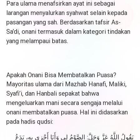
Para ulama menafsirkan ayat ini sebagai
larangan menyalurkan syahwat selain kepada
pasangan yang sah. Berdasarkan tafsir As-
Sa’di, onani termasuk dalam kategori tindakan
yang melampaui batas.
Apakah Onani Bisa Membatalkan Puasa?
Mayoritas ulama dari Mazhab Hanafi, Maliki,
Syafi’i, dan Hanbali sepakat bahwa
mengeluarkan mani secara sengaja melalui
onani membatalkan puasa. Hal ini didasarkan
pada hadis qudsi:
يَقُولُ اللَّهُ عَزَّ وَجَلَّ: الصَّوْمُ لِي وَأَنَا أَجْزِي بِهِ، يَدَعُ