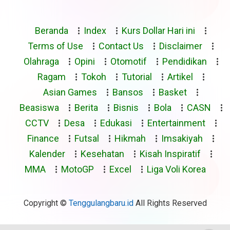
Beranda
Index
Kurs Dollar Hari ini
Terms of Use
Contact Us
Disclaimer
Olahraga
Opini
Otomotif
Pendidikan
Ragam
Tokoh
Tutorial
Artikel
Asian Games
Bansos
Basket
Beasiswa
Berita
Bisnis
Bola
CASN
CCTV
Desa
Edukasi
Entertainment
Finance
Futsal
Hikmah
Imsakiyah
Kalender
Kesehatan
Kisah Inspiratif
MMA
MotoGP
Excel
Liga Voli Korea
Copyright ©
Tenggulangbaru.id
All Rights Reserved