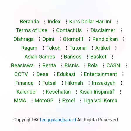
Beranda
Index
Kurs Dollar Hari ini
Terms of Use
Contact Us
Disclaimer
Olahraga
Opini
Otomotif
Pendidikan
Ragam
Tokoh
Tutorial
Artikel
Asian Games
Bansos
Basket
Beasiswa
Berita
Bisnis
Bola
CASN
CCTV
Desa
Edukasi
Entertainment
Finance
Futsal
Hikmah
Imsakiyah
Kalender
Kesehatan
Kisah Inspiratif
MMA
MotoGP
Excel
Liga Voli Korea
Copyright ©
Tenggulangbaru.id
All Rights Reserved