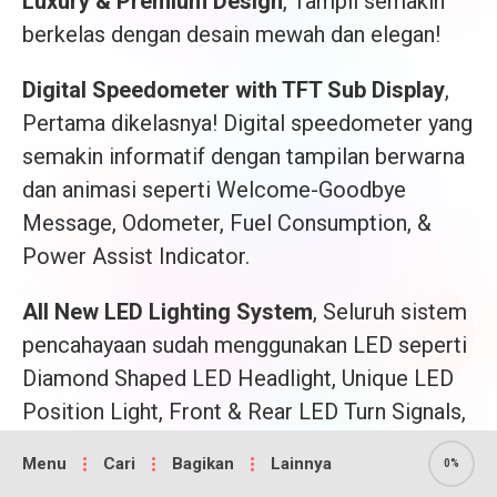
Luxury & Premium Design
, Tampil semakin
berkelas dengan desain mewah dan elegan!
Digital Speedometer with TFT Sub Display
,
Pertama dikelasnya! Digital speedometer yang
semakin informatif dengan tampilan berwarna
dan animasi seperti Welcome-Goodbye
Message, Odometer, Fuel Consumption, &
Power Assist Indicator.
All New LED Lighting System
, Seluruh sistem
pencahayaan sudah menggunakan LED seperti
Diamond Shaped LED Headlight, Unique LED
Position Light, Front & Rear LED Turn Signals,
LED Tailight & LED Lamp pada bagasi.
Menu
Cari
Bagikan
Lainnya
0%