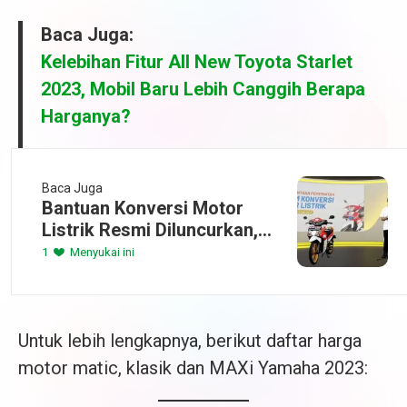
Baca Juga:
Kelebihan Fitur All New Toyota Starlet
2023, Mobil Baru Lebih Canggih Berapa
Harganya?
Baca Juga
Bantuan Konversi Motor
Listrik Resmi Diluncurkan,
Subsidi Rp7 Juta Per Unit
1
Menyukai ini
Untuk lebih lengkapnya, berikut daftar harga
motor matic, klasik dan MAXi Yamaha 2023: