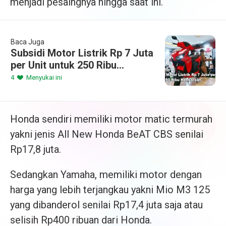
menjadi pesaingnya hingga saat ini.
Baca Juga
Subsidi Motor Listrik Rp 7 Juta
per Unit untuk 250 Ribu
Kendaraan, Ayo Daftar!
4
Menyukai ini
Honda sendiri memiliki motor matic termurah
yakni jenis All New Honda BeAT CBS senilai
Rp17,8 juta.
Sedangkan Yamaha, memiliki motor dengan
harga yang lebih terjangkau yakni Mio M3 125
yang dibanderol senilai Rp17,4 juta saja atau
selisih Rp400 ribuan dari Honda.