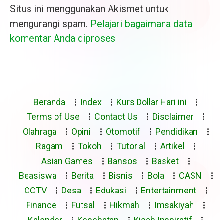
Situs ini menggunakan Akismet untuk
mengurangi spam.
Pelajari bagaimana data
komentar Anda diproses
Beranda
Index
Kurs Dollar Hari ini
Terms of Use
Contact Us
Disclaimer
Olahraga
Opini
Otomotif
Pendidikan
Ragam
Tokoh
Tutorial
Artikel
Asian Games
Bansos
Basket
Beasiswa
Berita
Bisnis
Bola
CASN
CCTV
Desa
Edukasi
Entertainment
Finance
Futsal
Hikmah
Imsakiyah
Kalender
Kesehatan
Kisah Inspiratif