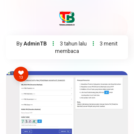
By
AdminTB
3 tahun lalu
3 menit
membaca
13