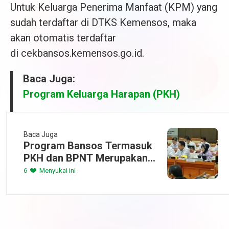
Untuk Keluarga Penerima Manfaat (KPM) yang
sudah terdaftar di DTKS Kemensos, maka
akan otomatis terdaftar
di cekbansos.kemensos.go.id.
Baca Juga:
Program Keluarga Harapan (PKH)
Baca Juga
Program Bansos Termasuk
PKH dan BPNT Merupakan
Upaya Agar Penerima Bisa
6
Menyukai ini
Keluar Dari Kemiskinan