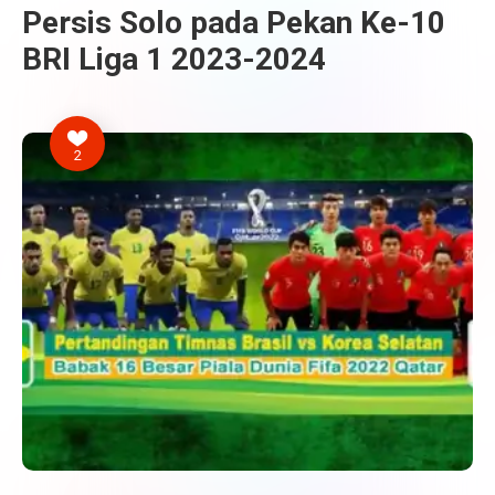
Persis Solo pada Pekan Ke-10
BRI Liga 1 2023-2024
2