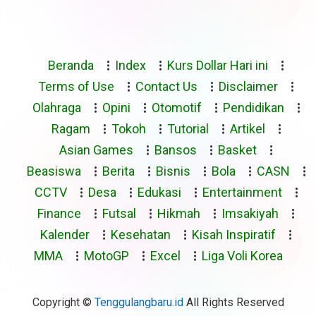
Beranda
Index
Kurs Dollar Hari ini
Terms of Use
Contact Us
Disclaimer
Olahraga
Opini
Otomotif
Pendidikan
Ragam
Tokoh
Tutorial
Artikel
Asian Games
Bansos
Basket
Beasiswa
Berita
Bisnis
Bola
CASN
CCTV
Desa
Edukasi
Entertainment
Finance
Futsal
Hikmah
Imsakiyah
Kalender
Kesehatan
Kisah Inspiratif
MMA
MotoGP
Excel
Liga Voli Korea
Copyright ©
Tenggulangbaru.id
All Rights Reserved