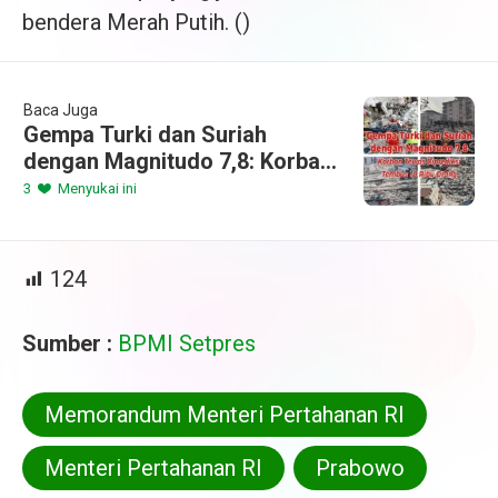
bendera Merah Putih. ()
Baca Juga
Gempa Turki dan Suriah
dengan Magnitudo 7,8: Korban
Tewas Diprediksi Tembus 10
3
Menyukai ini
Ribu Orang
124
Sumber :
BPMI Setpres
Memorandum Menteri Pertahanan RI
Menteri Pertahanan RI
Prabowo