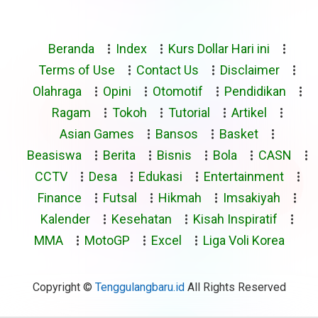
Beranda
Index
Kurs Dollar Hari ini
Terms of Use
Contact Us
Disclaimer
Olahraga
Opini
Otomotif
Pendidikan
Ragam
Tokoh
Tutorial
Artikel
Asian Games
Bansos
Basket
Beasiswa
Berita
Bisnis
Bola
CASN
CCTV
Desa
Edukasi
Entertainment
Finance
Futsal
Hikmah
Imsakiyah
Kalender
Kesehatan
Kisah Inspiratif
MMA
MotoGP
Excel
Liga Voli Korea
Copyright ©
Tenggulangbaru.id
All Rights Reserved