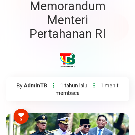
Memorandum
Menteri
Pertahanan RI
By
AdminTB
1 tahun lalu
1 menit
membaca
8