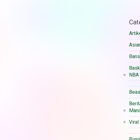
Cat
Artik
Asia
Ban
Bask
NBA
Beas
Berit
Manc
Viral
Bisn