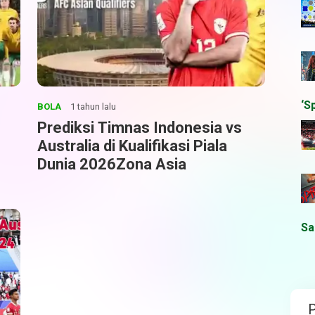
‘S
BOLA
1 tahun lalu
Prediksi Timnas Indonesia vs
Australia di Kualifikasi Piala
Dunia 2026Zona Asia
Sa
P