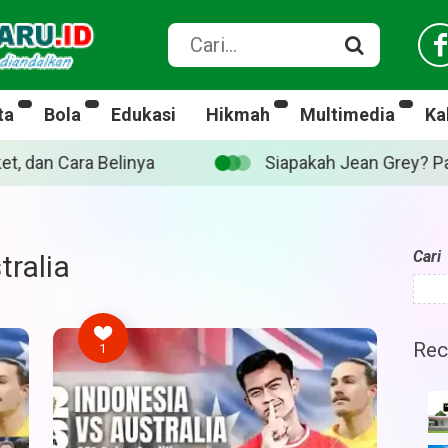
ta
Bola
Edukasi
Hikmah
Multimedia
Ka
akah Jean Grey? Pahlawan Marvel yang diperankan Sadie 
Cari
tralia
Rec
1