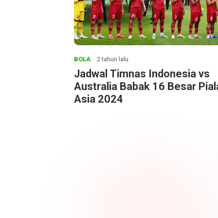
BOLA
2 tahun lalu
Jadwal Timnas Indonesia vs
Australia Babak 16 Besar Pial
Asia 2024