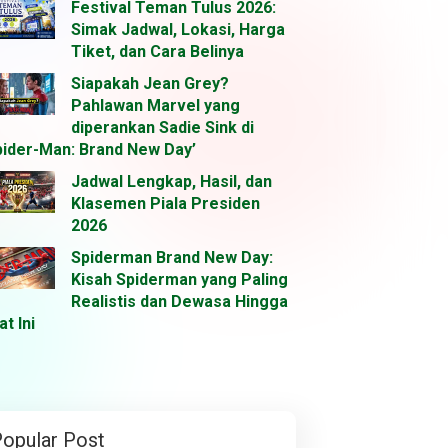
Festival Teman Tulus 2026:
Simak Jadwal, Lokasi, Harga
Tiket, dan Cara Belinya
Siapakah Jean Grey?
Pahlawan Marvel yang
diperankan Sadie Sink di
pider-Man: Brand New Day’
Jadwal Lengkap, Hasil, dan
Klasemen Piala Presiden
2026
Spiderman Brand New Day:
Kisah Spiderman yang Paling
Realistis dan Dewasa Hingga
at Ini
opular Post