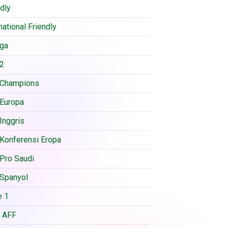
ndly
national Friendly
iga
 2
 Champions
 Europa
Inggris
 Konferensi Eropa
 Pro Saudi
 Spanyol
e 1
a AFF