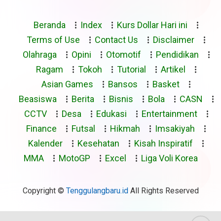
Beranda
Index
Kurs Dollar Hari ini
Terms of Use
Contact Us
Disclaimer
Olahraga
Opini
Otomotif
Pendidikan
Ragam
Tokoh
Tutorial
Artikel
Asian Games
Bansos
Basket
Beasiswa
Berita
Bisnis
Bola
CASN
CCTV
Desa
Edukasi
Entertainment
Finance
Futsal
Hikmah
Imsakiyah
Kalender
Kesehatan
Kisah Inspiratif
MMA
MotoGP
Excel
Liga Voli Korea
Copyright ©
Tenggulangbaru.id
All Rights Reserved