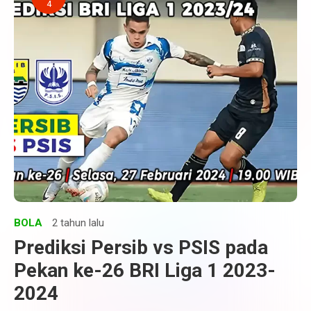
4
BOLA
2 tahun lalu
Prediksi Persib vs PSIS pada
Pekan ke-26 BRI Liga 1 2023-
2024