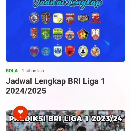
BOLA
1 tahun lalu
Jadwal Lengkap BRI Liga 1
2024/2025
2