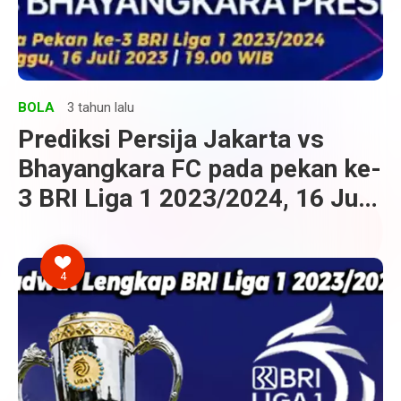
BOLA
3 tahun lalu
Prediksi Persija Jakarta vs
Bhayangkara FC pada pekan ke-
3 BRI Liga 1 2023/2024, 16 Juli
2023
4