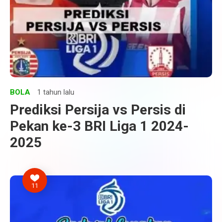
BOLA
1 tahun lalu
Prediksi Persija vs Persis di
Pekan ke-3 BRI Liga 1 2024-
2025
11