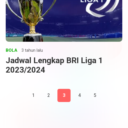
BOLA
3 tahun lalu
Jadwal Lengkap BRI Liga 1
2023/2024
1
2
3
4
5