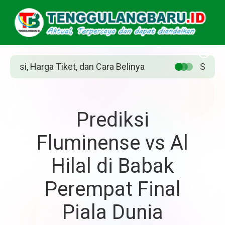
Siapakah Jean Grey? Pahlawan Marvel yang diperank
Prediksi
Fluminense vs Al
Hilal di Babak
Perempat Final
Piala Dunia