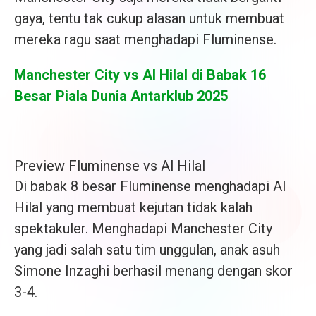
gaya, tentu tak cukup alasan untuk membuat
mereka ragu saat menghadapi Fluminense.
Manchester City vs Al Hilal di Babak 16
Besar Piala Dunia Antarklub 2025
Preview Fluminense vs Al Hilal
Di babak 8 besar Fluminense menghadapi Al
Hilal yang membuat kejutan tidak kalah
spektakuler. Menghadapi Manchester City
yang jadi salah satu tim unggulan, anak asuh
Simone Inzaghi berhasil menang dengan skor
3-4.