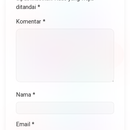
ditandai
*
Komentar
*
Nama
*
Email
*