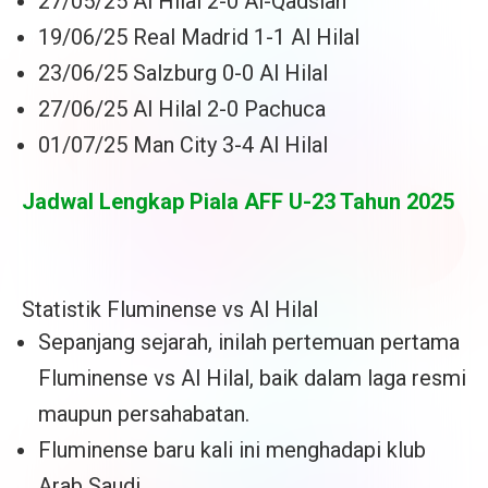
27/05/25 Al Hilal 2-0 Al-Qadsiah
19/06/25 Real Madrid 1-1 Al Hilal
23/06/25 Salzburg 0-0 Al Hilal
27/06/25 Al Hilal 2-0 Pachuca
01/07/25 Man City 3-4 Al Hilal
Jadwal Lengkap Piala AFF U-23 Tahun 2025
Statistik Fluminense vs Al Hilal
Sepanjang sejarah, inilah pertemuan pertama
Fluminense vs Al Hilal, baik dalam laga resmi
maupun persahabatan.
Fluminense baru kali ini menghadapi klub
Arab Saudi.