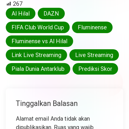
267
Al Hilal
DAZN
FIFA Club World Cup
Fluminense
Fluminense vs Al Hilal
Link Live Streaming
Live Streaming
Piala Dunia Antarklub
Prediksi Skor
Tinggalkan Balasan
Alamat email Anda tidak akan
dipublikasikan.
Ruas yang wajib