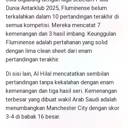
Dunia Antarklub 2025, Fluminense belum
terkalahkan dalam 10 pertandingan terakhir di
semua kompetisi. Mereka mencatat 7
kemenangan dan 3 hasil imbang. Keunggulan
Fluminense adalah pertahanan yang solid
dengan lima clean sheet dari enam
pertandingan terakhir.
Di sisi lain, Al Hilal mencatatkan sembilan
pertandingan tanpa kekalahan dengan enam
kemenangan dan tiga hasil seri. Kemenangan
terbesar yang dibuat wakil Arab Saudi adalah
menumbangkan Manchester City dengan skor
3-4 di babak 16 besar.