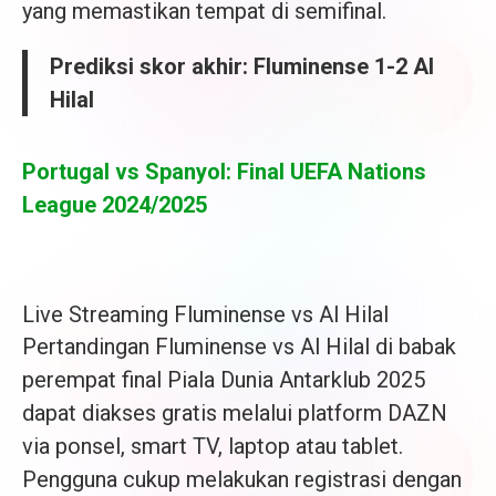
yang memastikan tempat di semifinal.
Prediksi skor akhir: Fluminense 1-2 Al
Hilal
Portugal vs Spanyol: Final UEFA Nations
League 2024/2025
Live Streaming Fluminense vs Al Hilal
Pertandingan Fluminense vs Al Hilal di babak
perempat final Piala Dunia Antarklub 2025
dapat diakses gratis melalui platform DAZN
via ponsel, smart TV, laptop atau tablet.
Pengguna cukup melakukan registrasi dengan