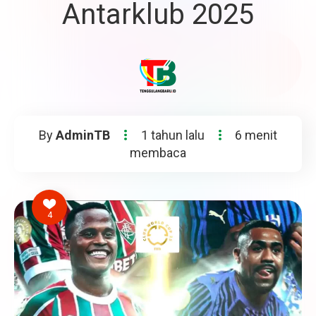
Antarklub 2025
By
AdminTB
1 tahun lalu
6 menit
membaca
4