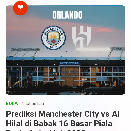
4
BOLA
1 tahun lalu
Prediksi Manchester City vs Al
Hilal di Babak 16 Besar Piala