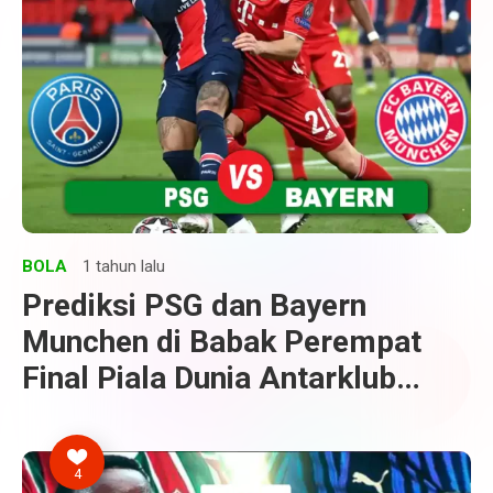
BOLA
1 tahun lalu
Prediksi PSG dan Bayern
Munchen di Babak Perempat
Final Piala Dunia Antarklub
2025
4