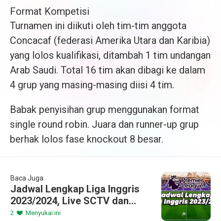
Format Kompetisi
Turnamen ini diikuti oleh tim-tim anggota
Concacaf (federasi Amerika Utara dan Karibia)
yang lolos kualifikasi, ditambah 1 tim undangan
Arab Saudi. Total 16 tim akan dibagi ke dalam
4 grup yang masing-masing diisi 4 tim.
Babak penyisihan grup menggunakan format
single round robin. Juara dan runner-up grup
berhak lolos fase knockout 8 besar.
Baca Juga
Jadwal Lengkap Liga Inggris
2023/2024, Live SCTV dan
Vidio
2
Menyukai ini