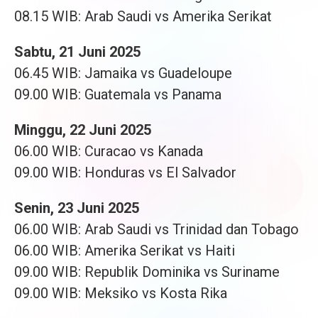
08.15 WIB: Arab Saudi vs Amerika Serikat
Sabtu, 21 Juni 2025
06.45 WIB: Jamaika vs Guadeloupe
09.00 WIB: Guatemala vs Panama
Minggu, 22 Juni 2025
06.00 WIB: Curacao vs Kanada
09.00 WIB: Honduras vs El Salvador
Senin, 23 Juni 2025
06.00 WIB: Arab Saudi vs Trinidad dan Tobago
06.00 WIB: Amerika Serikat vs Haiti
09.00 WIB: Republik Dominika vs Suriname
09.00 WIB: Meksiko vs Kosta Rika