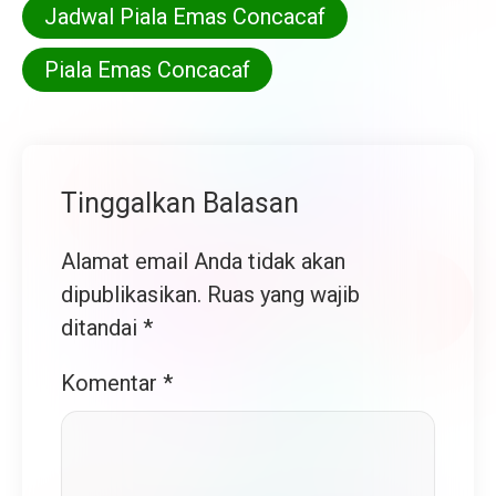
Jadwal Piala Emas Concacaf
Piala Emas Concacaf
Tinggalkan Balasan
Alamat email Anda tidak akan
dipublikasikan.
Ruas yang wajib
ditandai
*
Komentar
*