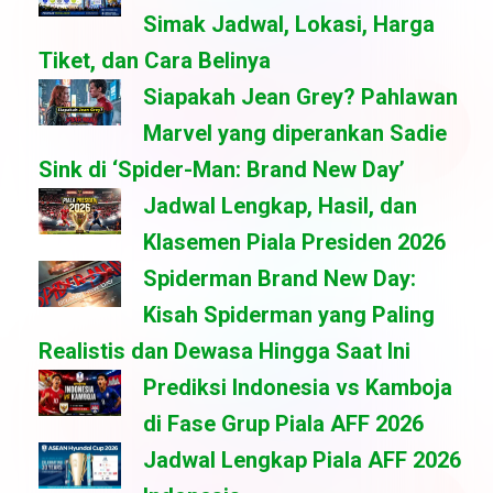
Simak Jadwal, Lokasi, Harga
Tiket, dan Cara Belinya
Siapakah Jean Grey? Pahlawan
Marvel yang diperankan Sadie
Sink di ‘Spider-Man: Brand New Day’
Jadwal Lengkap, Hasil, dan
Klasemen Piala Presiden 2026
Spiderman Brand New Day:
Kisah Spiderman yang Paling
Realistis dan Dewasa Hingga Saat Ini
Prediksi Indonesia vs Kamboja
di Fase Grup Piala AFF 2026
Jadwal Lengkap Piala AFF 2026