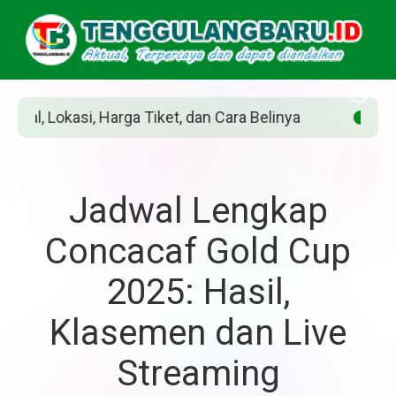
n Cara Belinya
Siapakah Jean Grey? Pahlawan
Jadwal Lengkap
Concacaf Gold Cup
2025: Hasil,
Klasemen dan Live
Streaming