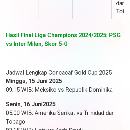
dan
Toba
Hasil Final Liga Champions 2024/2025: PSG
vs Inter Milan, Skor 5-0
Jadwal Lengkap Concacaf Gold Cup 2025
Minggu, 15 Juni 2025
09.15 WIB: Meksiko vs Republik Dominika
Senin, 16 Juni2025
05.00 WIB: Amerika Serikat vs Trinidad dan
Tobago