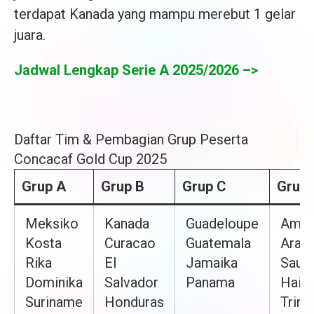
terdapat Kanada yang mampu merebut 1 gelar
juara.
Jadwal Lengkap Serie A 2025/2026 –>
Daftar Tim & Pembagian Grup Peserta
Concacaf Gold Cup 2025
Grup A
Grup B
Grup C
Grup 
Meksiko
Kanada
Guadeloupe
Amer
Kosta
Curacao
Guatemala
Arab
Rika
El
Jamaika
Saudi
Dominika
Salvador
Panama
Haiti
Suriname
Honduras
Trini