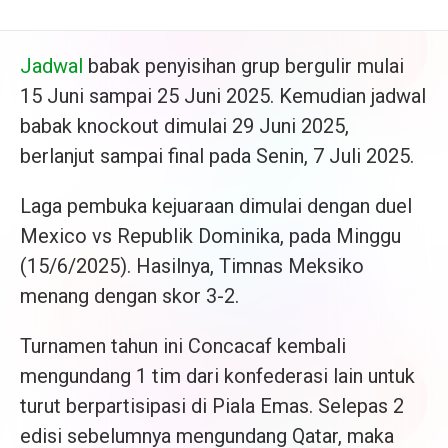
Jadwal
babak penyisihan grup bergulir mulai
15 Juni sampai 25 Juni 2025. Kemudian jadwal
babak knockout dimulai 29 Juni 2025,
berlanjut sampai final pada Senin, 7 Juli 2025.
Laga pembuka kejuaraan dimulai dengan duel
Mexico vs Republik Dominika, pada Minggu
(15/6/2025). Hasilnya, Timnas Meksiko
menang dengan skor 3-2.
Turnamen tahun ini Concacaf kembali
mengundang 1 tim dari konfederasi lain untuk
turut berpartisipasi di Piala Emas. Selepas 2
edisi sebelumnya mengundang Qatar, maka