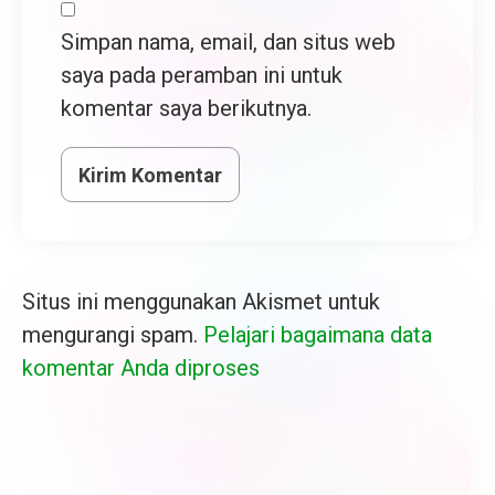
Simpan nama, email, dan situs web
saya pada peramban ini untuk
komentar saya berikutnya.
Situs ini menggunakan Akismet untuk
mengurangi spam.
Pelajari bagaimana data
komentar Anda diproses