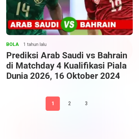
BOLA
1 tahun lalu
Prediksi Arab Saudi vs Bahrain
di Matchday 4 Kualifikasi Piala
Dunia 2026, 16 Oktober 2024
1
2
3