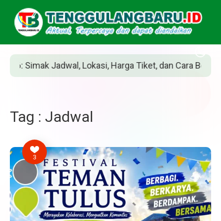
Harga Tiket, dan Cara Belinya
Siapakah Jean
Tag : Jadwal
3