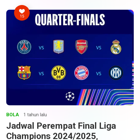
15
BOLA
1 tahun lalu
Jadwal Perempat Final Liga
Champions 2024/2025,