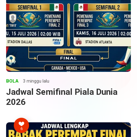
BOLA
3 minggu lalu
Jadwal Semifinal Piala Dunia
2026
6