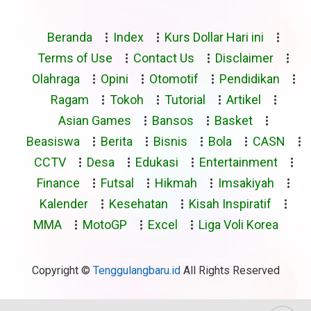
Beranda
Index
Kurs Dollar Hari ini
Terms of Use
Contact Us
Disclaimer
Olahraga
Opini
Otomotif
Pendidikan
Ragam
Tokoh
Tutorial
Artikel
Asian Games
Bansos
Basket
Beasiswa
Berita
Bisnis
Bola
CASN
CCTV
Desa
Edukasi
Entertainment
Finance
Futsal
Hikmah
Imsakiyah
Kalender
Kesehatan
Kisah Inspiratif
MMA
MotoGP
Excel
Liga Voli Korea
Copyright ©
Tenggulangbaru.id
All Rights Reserved