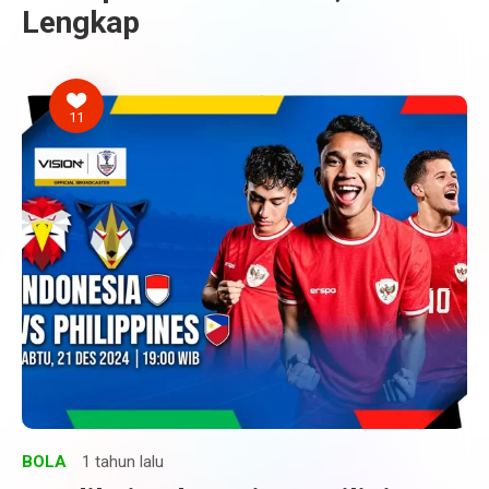
Lengkap
11
BOLA
1 tahun lalu