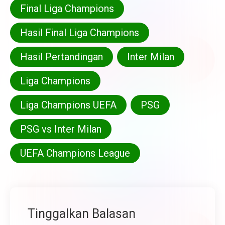
Final Liga Champions
Hasil Final Liga Champions
Hasil Pertandingan
Inter Milan
Liga Champions
Liga Champions UEFA
PSG
PSG vs Inter Milan
UEFA Champions League
Tinggalkan Balasan