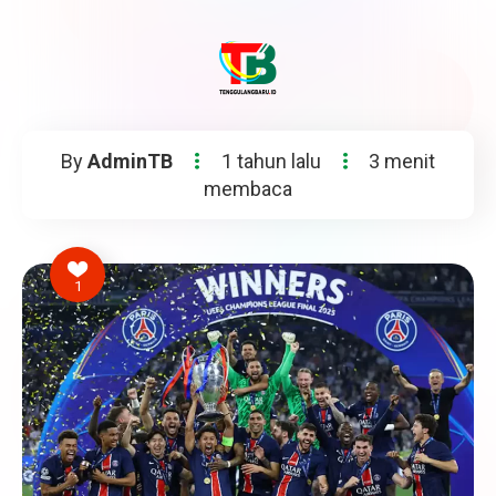
By
AdminTB
1 tahun lalu
3 menit
membaca
1