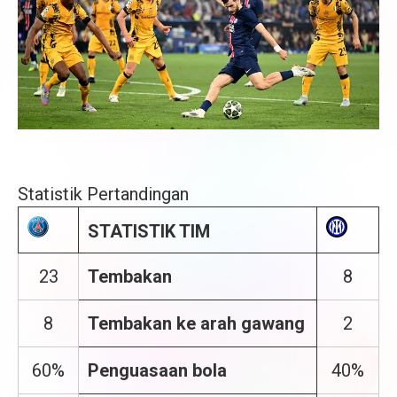
Statistik Pertandingan
STATISTIK TIM
23
Tembakan
8
8
Tembakan ke arah gawang
2
60%
Penguasaan bola
40%