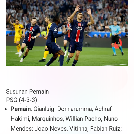
Susunan Pemain
PSG (4-3-3)
Pemain
: Gianluigi Donnarumma; Achraf
Hakimi, Marquinhos, Willian Pacho, Nuno
Mendes; Joao Neves, Vitinha, Fabian Ruiz;