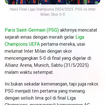
Hasil Final Liga Champions 2024/2025: PSG vs Inter
Milan, Skor 5-0
Paris Saint-Germain (PSG)
akhirnya mencatat
sejarah emas dengan meraih gelar
Liga
Champions UEFA
pertama mereka, usai
melumat Inter Milan dengan skor
mencengangkan 5-0 di final yang digelar di
Allianz Arena, Munich, Sabtu (31/5/2025)
malam waktu setempat.
Ini bukan sekadar kemenangan, tapi juga rekor.
PSG menjadi tim pertama yang menang
dengan selisih lima gol di final Liga