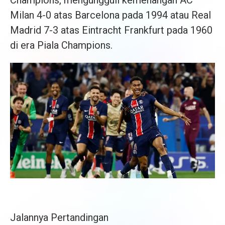
Champions, mengungguli kemenangan AC
Milan 4-0 atas Barcelona pada 1994 atau Real
Madrid 7-3 atas Eintracht Frankfurt pada 1960
di era Piala Champions.
Jalannya Pertandingan