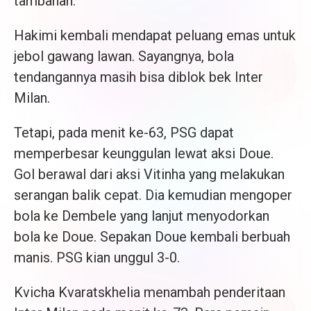
tambahan.
Hakimi kembali mendapat peluang emas untuk
jebol gawang lawan. Sayangnya, bola
tendangannya masih bisa diblok bek Inter
Milan.
Tetapi, pada menit ke-63, PSG dapat
memperbesar keunggulan lewat aksi Doue.
Gol berawal dari aksi Vitinha yang melakukan
serangan balik cepat. Dia kemudian mengoper
bola ke Dembele yang lanjut menyodorkan
bola ke Doue. Sepakan Doue kembali berbuah
manis. PSG kian unggul 3-0.
Kvicha Kvaratskhelia menambah penderitaan