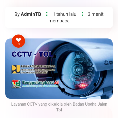
By
AdminTB
1 tahun lalu
3 menit
membaca
8
Layanan CCTV yang dikelola oleh Badan Usaha Jalan
Tol