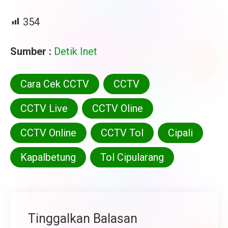
354
Sumber :
Detik Inet
Cara Cek CCTV
CCTV
CCTV Live
CCTV Oline
CCTV Online
CCTV Tol
Cipali
Kapalbetung
Tol Cipularang
Tinggalkan Balasan