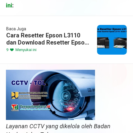
ini
:
Baca Juga
Cara Resetter Epson L3110
dan Download Resetter Epson
L3110 Gratis Terbaru 2023
9
Menyukai ini
Layanan CCTV yang dikelola oleh Badan