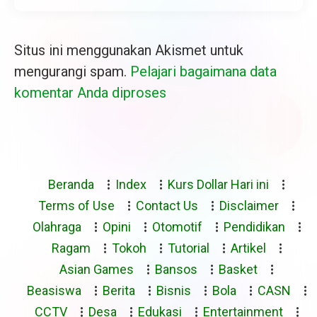
Situs ini menggunakan Akismet untuk
mengurangi spam.
Pelajari bagaimana data
komentar Anda diproses
Beranda
Index
Kurs Dollar Hari ini
Terms of Use
Contact Us
Disclaimer
Olahraga
Opini
Otomotif
Pendidikan
Ragam
Tokoh
Tutorial
Artikel
Asian Games
Bansos
Basket
Beasiswa
Berita
Bisnis
Bola
CASN
CCTV
Desa
Edukasi
Entertainment