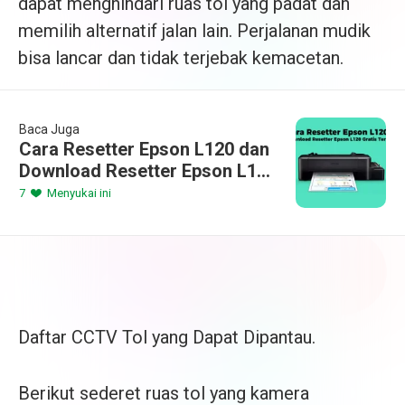
dapat menghindari ruas tol yang padat dan
memilih alternatif jalan lain. Perjalanan mudik
bisa lancar dan tidak terjebak kemacetan.
Baca Juga
Cara Resetter Epson L120 dan
Download Resetter Epson L120
Gratis Terbaru 2023
7
Menyukai ini
Daftar CCTV Tol yang Dapat Dipantau.
Berikut sederet ruas tol yang kamera