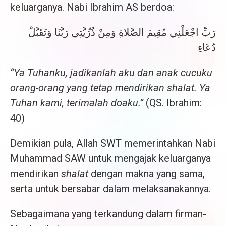
keluarganya. Nabi Ibrahim AS berdoa:
رَبِّ اجْعَلْنِي مُقِيمَ الصَّلاةِ وَمِنْ ذُرِّيَّتِي رَبَّنَا وَتَقَبَّلْ
دُعَاءِ
“Ya Tuhanku, jadikanlah aku dan anak cucuku
orang-orang yang tetap mendirikan shalat. Ya
Tuhan kami, terimalah doaku.”
(QS. Ibrahim:
40)
Demikian pula, Allah SWT memerintahkan Nabi
Muhammad SAW untuk mengajak keluarganya
mendirikan
shalat
dengan makna yang sama,
serta untuk bersabar dalam melaksanakannya.
Sebagaimana yang terkandung dalam firman-