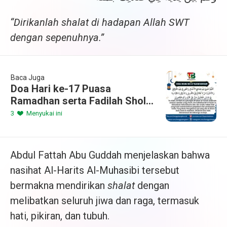
“Dirikanlah shalat di hadapan Allah SWT
dengan sepenuhnya.”
Baca Juga
Doa Hari ke-17 Puasa
Ramadhan serta Fadilah Sholat
Tarawih Malam 17
3
Menyukai ini
Abdul Fattah Abu Guddah menjelaskan bahwa
nasihat Al-Harits Al-Muhasibi tersebut
bermakna mendirikan
shalat
dengan
melibatkan seluruh jiwa dan raga, termasuk
hati, pikiran, dan tubuh.