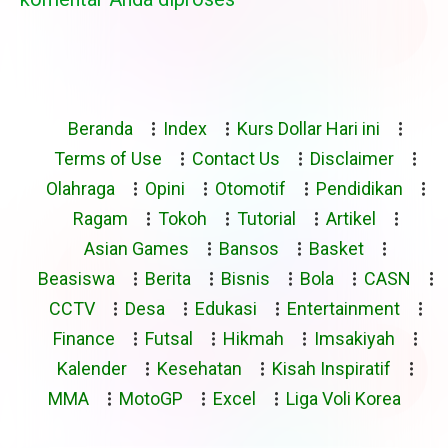
Beranda
Index
Kurs Dollar Hari ini
Terms of Use
Contact Us
Disclaimer
Olahraga
Opini
Otomotif
Pendidikan
Ragam
Tokoh
Tutorial
Artikel
Asian Games
Bansos
Basket
Beasiswa
Berita
Bisnis
Bola
CASN
CCTV
Desa
Edukasi
Entertainment
Finance
Futsal
Hikmah
Imsakiyah
Kalender
Kesehatan
Kisah Inspiratif
MMA
MotoGP
Excel
Liga Voli Korea