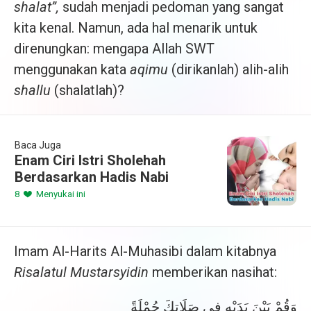
shalat”,
sudah menjadi pedoman yang sangat
kita kenal. Namun, ada hal menarik untuk
direnungkan: mengapa Allah SWT
menggunakan kata
aqimu
(dirikanlah) alih-alih
shallu
(shalatlah)?
Baca Juga
Enam Ciri Istri Sholehah
Berdasarkan Hadis Nabi
8
Menyukai ini
Imam Al-Harits Al-Muhasibi dalam kitabnya
Risalatul Mustarsyidin
memberikan nasihat:
وَقُمْ بَيْنَ يَدَيْه فِي صَلَاتِكَ جُمْلَةً