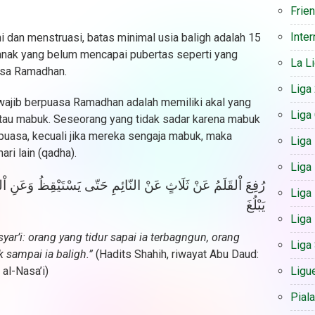
Frie
Inter
 dan menstruasi, batas minimal usia baligh adalah 15
anak yang belum mencapai pubertas seperti yang
La L
uasa Ramadhan.
Liga
ajib berpuasa Ramadhan adalah memiliki akal yang
Liga
tau mabuk. Seseorang yang tidak sadar karena mabuk
puasa, kecuali jika mereka sengaja mabuk, maka
Liga
ri lain (qadha).
Liga 
رُفِعَ اْلقَلَمُ عَنْ ثَلَاثٍ عَنْ النّائِمِ حَتّى يَسْتَيْقِظُ وَعَنِ اْ
Liga
يَبْلُغَ
Liga
ar’i: orang yang tidur sapai ia terbagngun, orang
Liga
 sampai ia baligh.”
(Hadits Shahih, riwayat Abu Daud:
Ligu
al-Nasa’i)
Pial