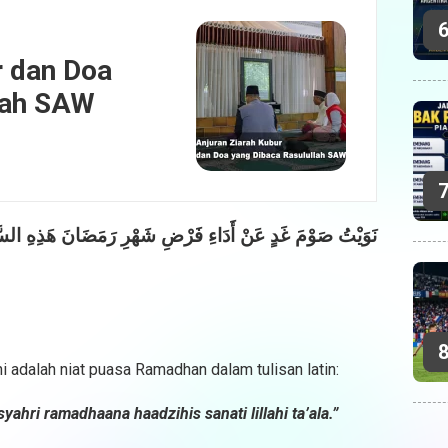
r dan Doa
lah SAW
نَوَيْتُ صَوْمَ غَدٍ عَنْ أَدَاءِ فَرْضِ شَهْرِ رَمَضَانَ هَذِهِ السَّنَ
i adalah niat puasa Ramadhan dalam tulisan latin:
yahri ramadhaana haadzihis sanati lillahi ta’ala.”