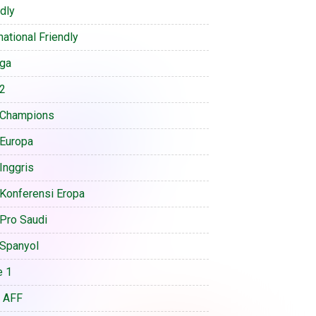
ndly
national Friendly
iga
 2
 Champions
 Europa
Inggris
 Konferensi Eropa
 Pro Saudi
 Spanyol
e 1
a AFF