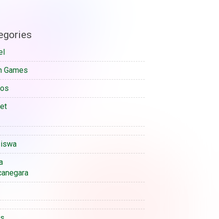
egories
el
n Games
sos
et
iswa
a
anegara
is