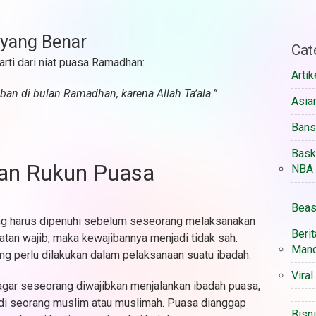
 yang Benar
Cat
rti dari niat puasa Ramadhan:
Artik
an di bulan Ramadhan, karena Allah Ta’ala.”
Asia
Ban
Bask
dan Rukun Puasa
NBA
Beas
ng harus dipenuhi sebelum seseorang melaksanakan
Berit
atan wajib, maka kewajibannya menjadi tidak sah.
Manc
ang perlu dilakukan dalam pelaksanaan suatu ibadah.
Viral
agar seseorang diwajibkan menjalankan ibadah puasa,
i seorang muslim atau muslimah. Puasa dianggap
Bisn