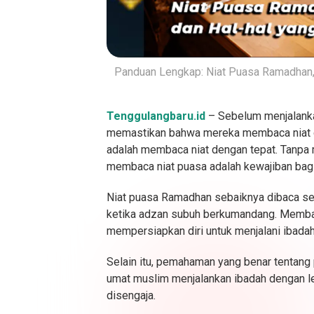
Panduan Lengkap: Niat Puasa Ramadhan, 
Tenggulangbaru.id
– Sebelum menjalanka
memastikan bahwa mereka membaca niat d
adalah membaca niat dengan tepat. Tanpa m
membaca niat puasa adalah kewajiban bagi
Niat puasa Ramadhan sebaiknya dibaca seb
ketika adzan subuh berkumandang. Memba
mempersiapkan diri untuk menjalani ibada
Selain itu, pemahaman yang benar tentan
umat muslim menjalankan ibadah dengan le
disengaja.