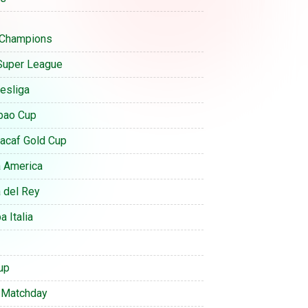
Champions
Super League
esliga
bao Cup
acaf Gold Cup
 America
 del Rey
 Italia
up
 Matchday