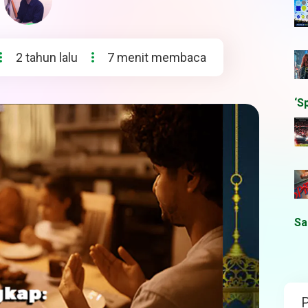
2 tahun lalu
7 menit membaca
‘S
Sa
P