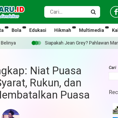
ta
Bola
Edukasi
Hikmah
Multimedia
Ka
lawan Marvel yang diperankan Sadie Sink di ‘Spider-Man
gkap: Niat Puasa
Cari
yarat, Rukun, dan
 Membatalkan Puasa
Rec