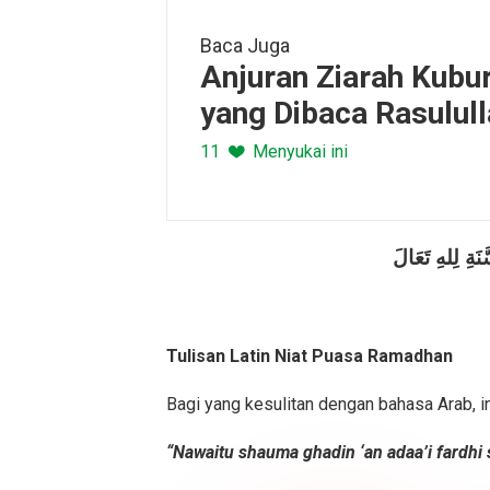
Baca Juga
Anjuran Ziarah Kubu
yang Dibaca Rasulul
11
Menyukai ini
ةِ لِلهِ تَعَالَ
Tulisan Latin Niat Puasa Ramadhan
Bagi yang kesulitan dengan bahasa Arab, in
“Nawaitu shauma ghadin ‘an adaa’i fardhi s