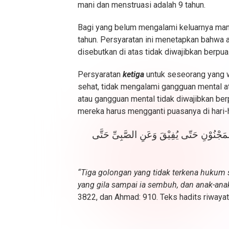
mani dan menstruasi adalah 9 tahun.
Bagi yang belum mengalami keluarnya mani
tahun. Persyaratan ini menetapkan bahwa 
disebutkan di atas tidak diwajibkan berp
Persyaratan
ketiga
untuk seseorang yang w
sehat, tidak mengalami gangguan mental a
atau gangguan mental tidak diwajibkan ber
mereka harus mengganti puasanya di hari-ha
لمَجْنُوْنِ حَتّى يُفِيْقَ وَعَنِ الصَّبِىِّ حَتَّى
“Tiga golongan yang tidak terkena hukum sy
yang gila sampai ia sembuh, dan anak-anak
3822, dan Ahmad: 910. Teks hadits riwayat 