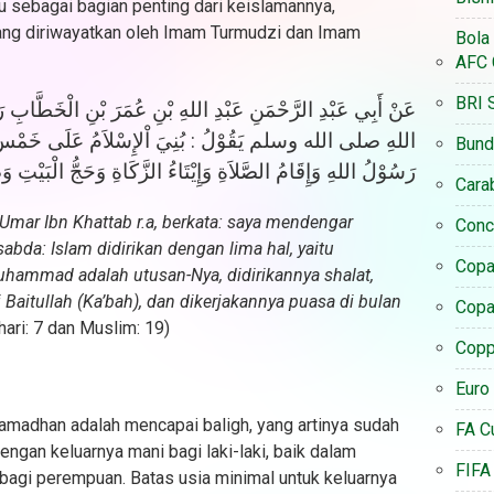
u sebagai bagian penting dari keislamannya,
ang diriwayatkan oleh Imam Turmudzi dan Imam
Bola
AFC 
BRI 
عَنْ أَبِي عَبْدِ الرَّحْمَنِ عَبْدِ اللهِ بْنِ عُمَرَ بْنِ الْخَطَّاب
اللهِ صلى الله وسلم يَقُوْلُ : بُنِيَ اْلإِسْلاَمُ عَلَى خَمْسٍ : شَهَا
Bund
رَسُوْلُ اللهِ وَإِقَامُ الصَّلاَةِ وَإِيْتَاءُ الزَّكَاةِ وَحَجُّ الْبَيْتِ
Cara
 Umar Ibn Khattab r.a, berkata: saya mendengar
Conc
sabda: Islam didirikan dengan lima hal, yaitu
Copa
uhammad adalah utusan-Nya, didirikannya shalat,
i Baitullah (Ka’bah), dan dikerjakannya puasa di bulan
Copa
hari: 7 dan Muslim: 19)
Coppa
Euro
amadhan adalah mencapai baligh, yang artinya sudah
FA C
ngan keluarnya mani bagi laki-laki, baik dalam
FIFA
i bagi perempuan. Batas usia minimal untuk keluarnya