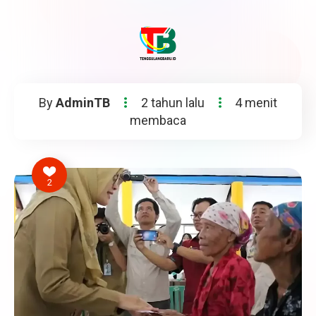
By
AdminTB
2 tahun lalu
4 menit
membaca
2