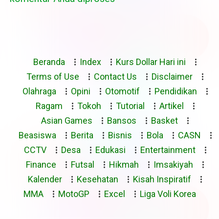
Beranda
Index
Kurs Dollar Hari ini
Terms of Use
Contact Us
Disclaimer
Olahraga
Opini
Otomotif
Pendidikan
Ragam
Tokoh
Tutorial
Artikel
Asian Games
Bansos
Basket
Beasiswa
Berita
Bisnis
Bola
CASN
CCTV
Desa
Edukasi
Entertainment
Finance
Futsal
Hikmah
Imsakiyah
Kalender
Kesehatan
Kisah Inspiratif
MMA
MotoGP
Excel
Liga Voli Korea