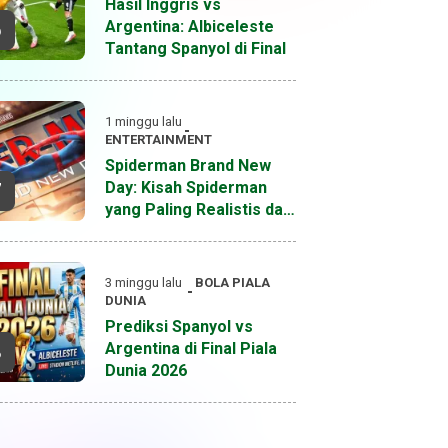
Hasil Inggris vs
Argentina: Albiceleste
6
Tantang Spanyol di Final
1 minggu lalu
ENTERTAINMENT
Spiderman Brand New
Day: Kisah Spiderman
7
yang Paling Realistis dan
Dewasa Hingga Saat Ini
3 minggu lalu
BOLA
PIALA
DUNIA
Prediksi Spanyol vs
Argentina di Final Piala
8
Dunia 2026