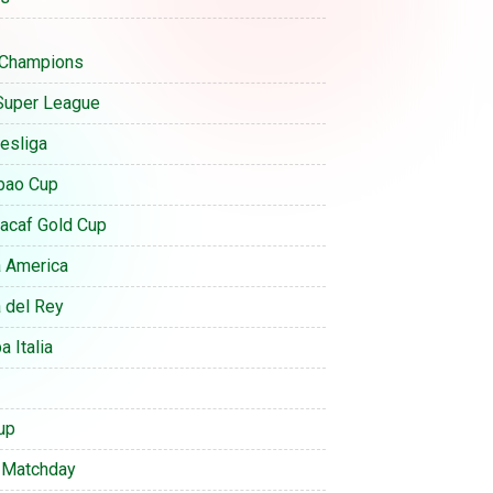
Champions
Super League
esliga
bao Cup
acaf Gold Cup
 America
 del Rey
 Italia
up
 Matchday