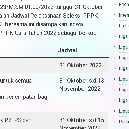
Frie
223/M.SM.01.00/2022 tanggal 31 Oktober
aian Jadwal Pelaksanaan Seleksi PPPK
Inter
2, bersama ini disampaikan jadwal
La L
PPPK Guru Tahun 2022 sebagai berkut:
Liga
Liga
Jadwal
Liga
31 Oktober 2022
Liga 
Liga
untuk semua
31 Oktober s.d 13
November 2022
Liga
n penempatan bagi
Liga
Ligu
uk P2, P3 dan
31 Oktober s.d 15
Pial
November 2022