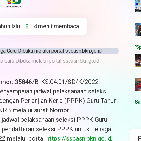
ahun lalu
4 menit membaca
‘S
 Guru Dibuka melalui portal sscasn.bkn.go.id
Nomor: 35846/B-KS.04.01/SD/K/2022
penyampaian jadwal pelaksanaan seleksi
engan Perjanjian Kerja (PPPK) Guru Tahun
Sa
ANRB melalui surat Nomor
jadwal pelaksanaan seleksi PPPK Guru
pendaftaran seleksi PPPK untuk Tenaga
22 melalui portal
https://sscasn.bkn.go.id
.
P