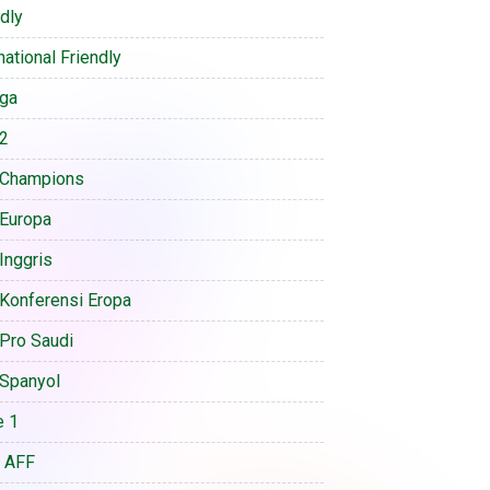
ndly
national Friendly
iga
 2
 Champions
 Europa
Inggris
 Konferensi Eropa
 Pro Saudi
 Spanyol
e 1
a AFF