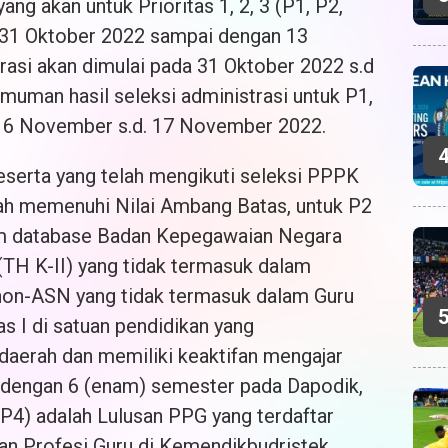
ng akan untuk Prioritas 1, 2, 3 (P1, P2,
 31 Oktober 2022 sampai dengan 13
asi akan dimulai pada 31 Oktober 2022 s.d
man hasil seleksi administrasi untuk P1,
16 November s.d. 17 November 2022.
peserta yang telah mengikuti seleksi PPPK
lah memenuhi Nilai Ambang Batas, untuk P2
am database Badan Kepegawaian Negara
(TH K-II) yang tidak termasuk dalam
ru non-ASN yang tidak termasuk dalam Guru
s I di satuan pendidikan yang
daerah dan memiliki keaktifan mengajar
ra dengan 6 (enam) semester pada Dapodik,
4) adalah Lulusan PPG yang terdaftar
an Profesi Guru di Kemendikbudristek