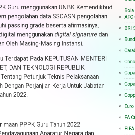
PPPK Guru menggunakan UNBK Kemendikbud.
Bola
stem pengolahan data SSCASN pengolahan
AFC 
uhi passing grade beserta afirmasinya,
BRI 
 digital menggunakan
digital signature
dan
Bund
n Oleh Masing-Masing Instansi.
Cara
Guru Terdapat Pada KEPUTUSAN MENTERI
Conc
ET, DAN TEKNOLOGI REPUBLIK
Copa
ntang Petunjuk Teknis Pelaksanaan
Copa
 Dengan Perjanjian Kerja Untuk Jabatan
Tahun 2022.
Coppa
Euro
FA C
erimaan PPPK Guru Tahun 2022
FIFA
Pendayagunaan Aparatur Negara dan