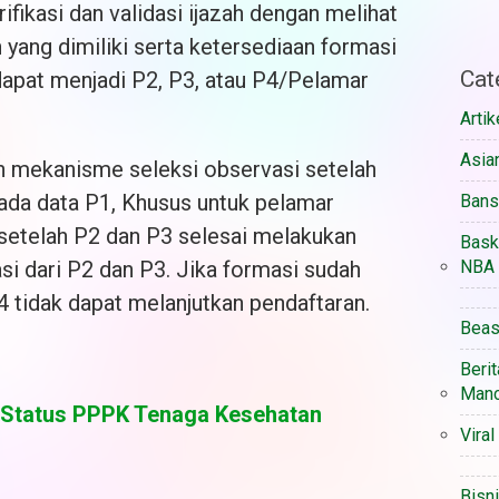
ifikasi dan validasi ijazah dengan melihat
ah yang dimiliki serta ketersediaan formasi
Cat
dapat menjadi P2, P3, atau P4/Pelamar
Artik
Asia
an mekanisme seleksi observasi setelah
da data P1, Khusus untuk pelamar
Ban
etelah P2 dan P3 selesai melakukan
Bask
si dari P2 dan P3. Jika formasi sudah
NBA
4 tidak dapat melanjutkan pendaftaran.
Beas
Berit
Manc
 Status PPPK Tenaga Kesehatan
Viral
Bisn