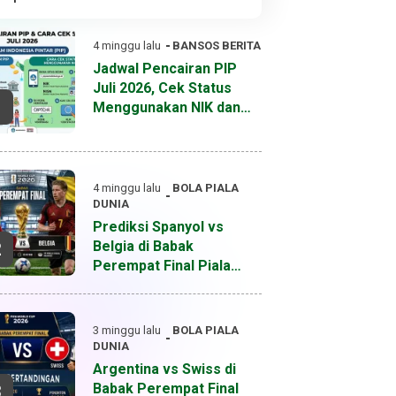
4 minggu lalu
BANSOS
BERITA
Jadwal Pencairan PIP
Juli 2026, Cek Status
1
Menggunakan NIK dan
NISN
4 minggu lalu
BOLA
PIALA
DUNIA
Prediksi Spanyol vs
Belgia di Babak
2
Perempat Final Piala
Dunia 2026
3 minggu lalu
BOLA
PIALA
DUNIA
Argentina vs Swiss di
Babak Perempat Final
3