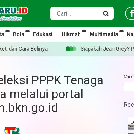
ta
Bola
Edukasi
Hikmah
Multimedia
Ka
pakah Jean Grey? Pahlawan Marvel yang diperankan Sadie
eleksi PPPK Tenaga
Cari
a melalui portal
n.bkn.go.id
Rec