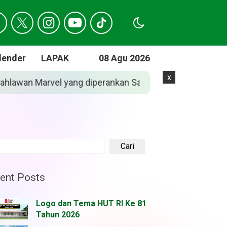
lender
LAPAK
08 Agu 2026
x
 Sink di ‘Spider-Man: Brand New Day’
Jadwa
Cari
ent Posts
Logo dan Tema HUT RI Ke 81
Tahun 2026