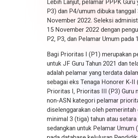
Lebih Lanjut, pelamar PPPK Guru ya
P3) dan P4/umum dibuka tanggal
November 2022. Seleksi administr
15 November 2022 dengan pengumu
P2, P3, dan Pelamar Umum pada 
Bagi Prioritas I (P1) merupakan 
untuk JF Guru Tahun 2021 dan te
adalah pelamar yang terdata dal
sebagai eks Tenaga Honorer K-II 
Prioritas I, Prioritas III (P3) Gu
non-ASN kategori pelamar priorita
diselenggarakan oleh pemerintah 
minimal 3 (tiga) tahun atau seta
sedangkan untuk Pelamar Umum (P
pada database kelulusan Pendidik