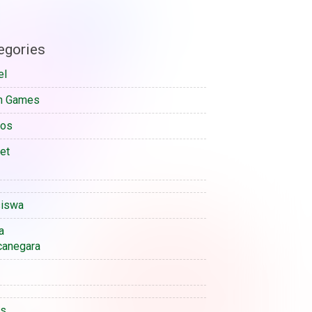
egories
el
n Games
sos
et
iswa
a
anegara
is