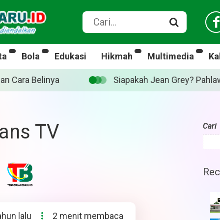
ta
Bola
Edukasi
Hikmah
Multimedia
Ka
Grey? Pahlawan Marvel yang diperankan Sadie Sink di ‘S
rans TV
Cari
Rec
ahun lalu
2 menit membaca