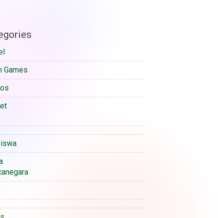
egories
el
n Games
sos
et
iswa
a
anegara
is