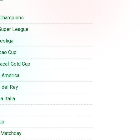
Champions
Super League
esliga
bao Cup
acaf Gold Cup
 America
 del Rey
 Italia
up
 Matchday