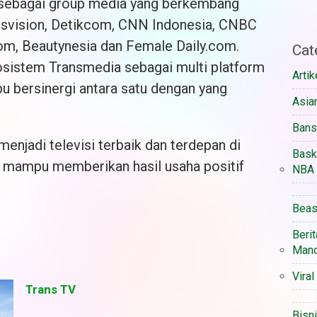
ebagai group media yang berkembang
nsvision, Detikcom, CNN Indonesia, CNBC
com, Beautynesia dan Female Daily.com.
Cat
sistem Transmedia sebagai multi platform
Artik
u bersinergi antara satu dengan yang
Asia
Ban
enjadi televisi terbaik dan terdepan di
Bask
g mampu memberikan hasil usaha positif
NBA
Beas
Berit
Manc
Viral
Trans TV
Bisn