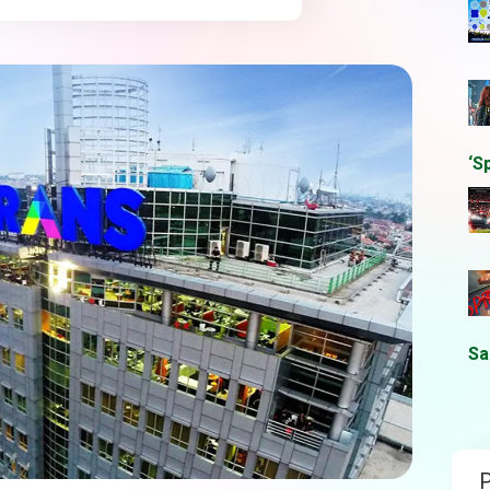
‘S
Sa
P