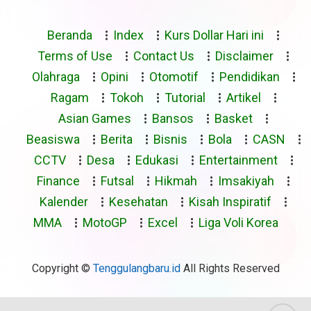
Beranda
Index
Kurs Dollar Hari ini
Terms of Use
Contact Us
Disclaimer
Olahraga
Opini
Otomotif
Pendidikan
Ragam
Tokoh
Tutorial
Artikel
Asian Games
Bansos
Basket
Beasiswa
Berita
Bisnis
Bola
CASN
CCTV
Desa
Edukasi
Entertainment
Finance
Futsal
Hikmah
Imsakiyah
Kalender
Kesehatan
Kisah Inspiratif
MMA
MotoGP
Excel
Liga Voli Korea
Copyright ©
Tenggulangbaru.id
All Rights Reserved