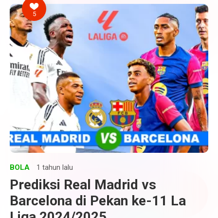
5
BOLA
1 tahun lalu
Prediksi Real Madrid vs
Barcelona di Pekan ke-11 La
Liga 2024/2025