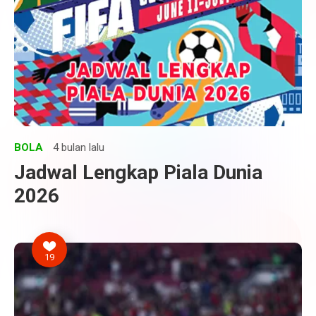
BOLA
4 bulan lalu
Jadwal Lengkap Piala Dunia
2026
19