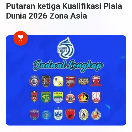
Putaran ketiga Kualifikasi Piala
Dunia 2026 Zona Asia
11