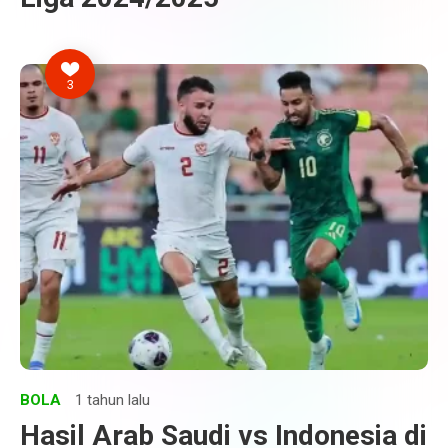
3
BOLA
1 tahun lalu
Hasil Arab Saudi vs Indonesia di