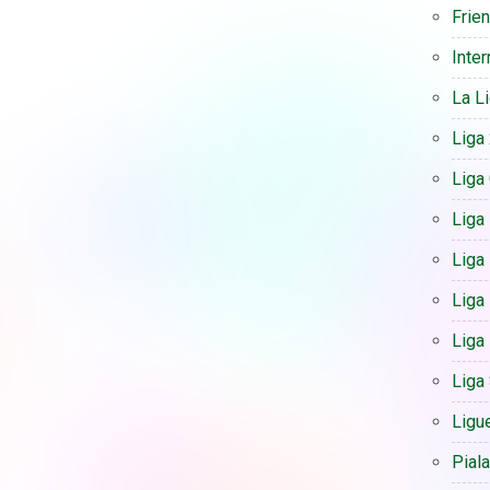
Frie
Inter
La L
Liga
Liga
Liga
Liga 
Liga
Liga
Liga
Ligu
Pial