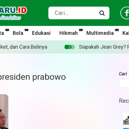
ta
Bola
Edukasi
Hikmah
Multimedia
Ka
iapakah Jean Grey? Pahlawan Marvel yang diperankan Sad
Cari
 presiden prabowo
Rec