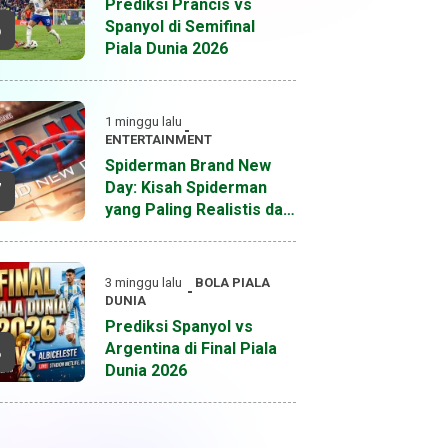
Prediksi Prancis vs
Spanyol di Semifinal
6
Piala Dunia 2026
1 minggu lalu
ENTERTAINMENT
Spiderman Brand New
Day: Kisah Spiderman
7
yang Paling Realistis dan
Dewasa Hingga Saat Ini
3 minggu lalu
BOLA
PIALA
DUNIA
Prediksi Spanyol vs
Argentina di Final Piala
8
Dunia 2026