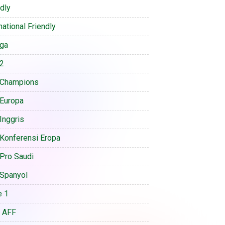
ndly
national Friendly
iga
 2
 Champions
 Europa
Inggris
 Konferensi Eropa
 Pro Saudi
 Spanyol
e 1
a AFF