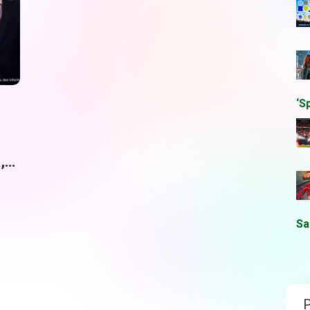
‘S
,
Sa
P