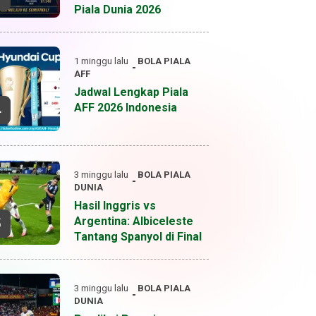
Piala Dunia 2026
1 minggu lalu
BOLA
PIALA
AFF
Jadwal Lengkap Piala
AFF 2026 Indonesia
4
3 minggu lalu
BOLA
PIALA
DUNIA
Hasil Inggris vs
Argentina: Albiceleste
5
Tantang Spanyol di Final
3 minggu lalu
BOLA
PIALA
DUNIA