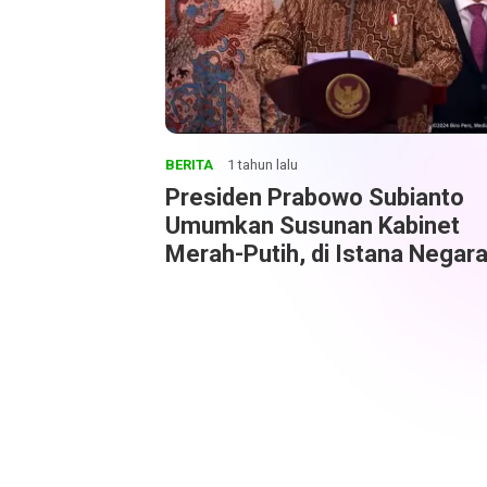
BERITA
1 tahun lalu
Presiden Prabowo Subianto
Umumkan Susunan Kabinet
Merah-Putih, di Istana Negara
Jakarta