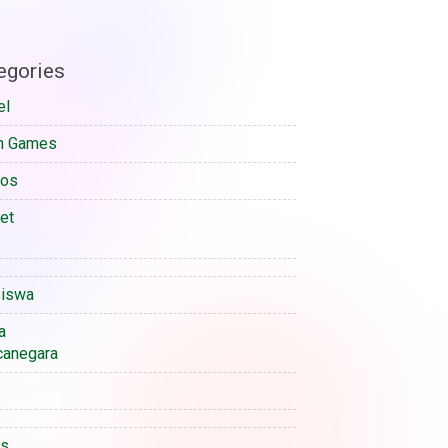
egories
el
n Games
sos
et
iswa
a
anegara
is