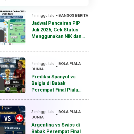
4 minggu lalu
BANSOS
BERITA
Jadwal Pencairan PIP
Juli 2026, Cek Status
1
Menggunakan NIK dan
NISN
4 minggu lalu
BOLA
PIALA
DUNIA
Prediksi Spanyol vs
Belgia di Babak
2
Perempat Final Piala
Dunia 2026
3 minggu lalu
BOLA
PIALA
DUNIA
Argentina vs Swiss di
Babak Perempat Final
3