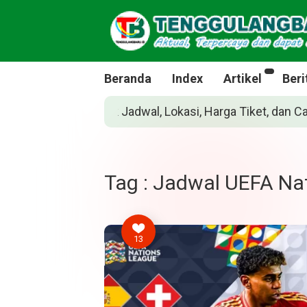
Beranda
Index
Artikel
Beri
arga Tiket, dan Cara Belinya
Siapakah Jean 
Tag : Jadwal UEFA Na
13