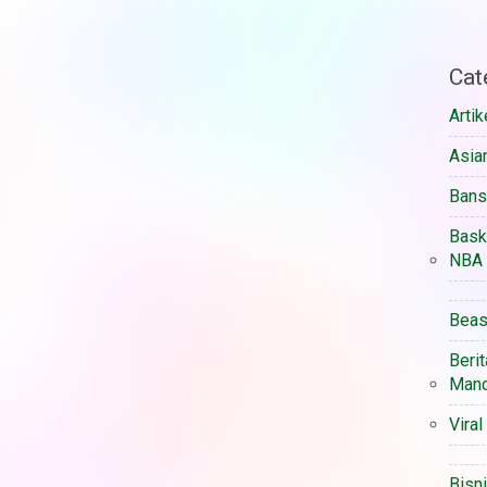
Cat
Artik
Asia
Ban
Bask
NBA
Beas
Berit
Manc
Viral
Bisn