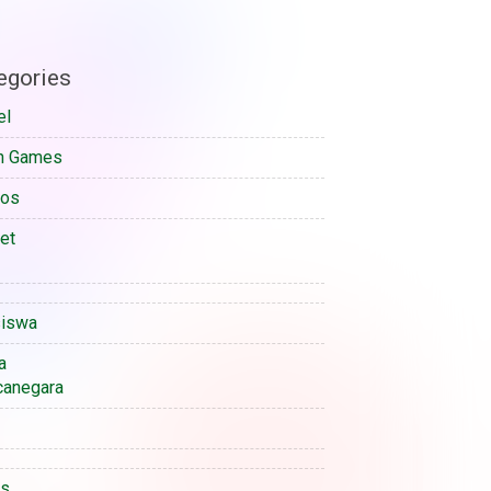
egories
el
n Games
sos
et
iswa
a
anegara
is