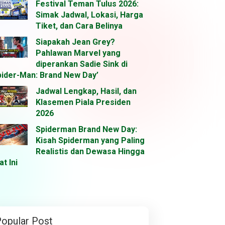
Festival Teman Tulus 2026:
Simak Jadwal, Lokasi, Harga
Tiket, dan Cara Belinya
Siapakah Jean Grey?
Pahlawan Marvel yang
diperankan Sadie Sink di
pider-Man: Brand New Day’
Jadwal Lengkap, Hasil, dan
Klasemen Piala Presiden
2026
Spiderman Brand New Day:
Kisah Spiderman yang Paling
Realistis dan Dewasa Hingga
at Ini
opular Post