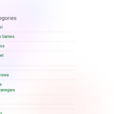
egories
el
n Games
sos
et
iswa
a
anegara
is