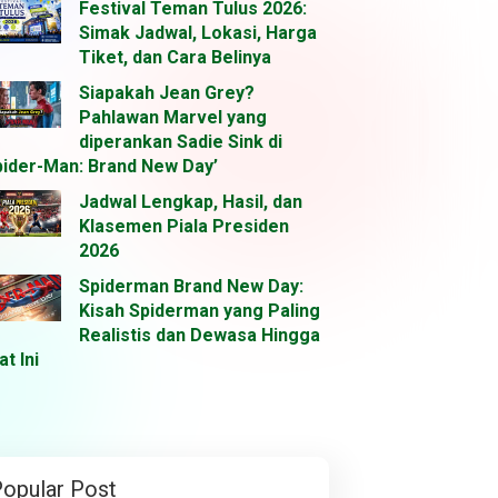
Festival Teman Tulus 2026:
Simak Jadwal, Lokasi, Harga
Tiket, dan Cara Belinya
Siapakah Jean Grey?
Pahlawan Marvel yang
diperankan Sadie Sink di
pider-Man: Brand New Day’
Jadwal Lengkap, Hasil, dan
Klasemen Piala Presiden
2026
Spiderman Brand New Day:
Kisah Spiderman yang Paling
Realistis dan Dewasa Hingga
at Ini
opular Post