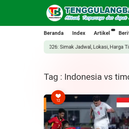
Beranda
Index
Artikel
Beri
l, Lokasi, Harga Tiket, dan Cara Belinya
Si
Tag : Indonesia vs tim
12