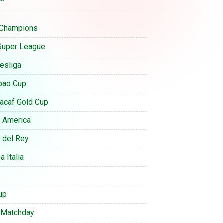
Champions
Super League
esliga
bao Cup
acaf Gold Cup
 America
 del Rey
 Italia
up
 Matchday