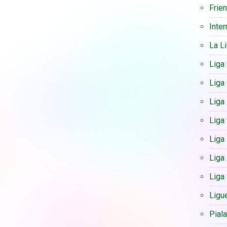
Frie
Inter
La L
Liga
Liga
Liga
Liga 
Liga
Liga
Liga
Ligu
Pial