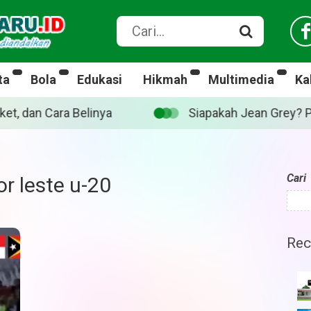
ta
Bola
Edukasi
Hikmah
Multimedia
Ka
apakah Jean Grey? Pahlawan Marvel yang diperankan Sadi
Cari
or leste u-20
Rec