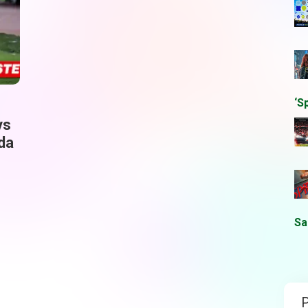
‘S
vs
da
Sa
P