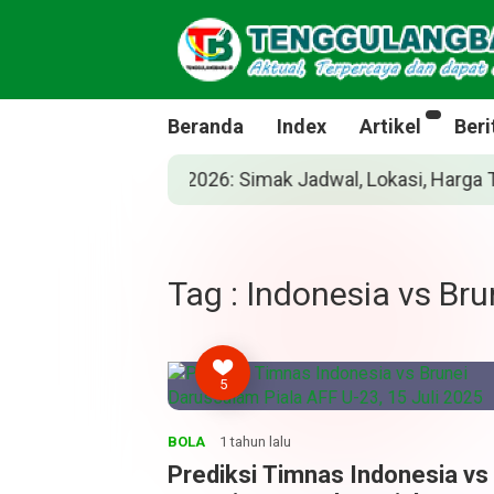
Beranda
Index
Artikel
Beri
k Jadwal, Lokasi, Harga Tiket, dan Cara Belinya
Tag : Indonesia vs Br
5
BOLA
1 tahun lalu
Prediksi Timnas Indonesia vs