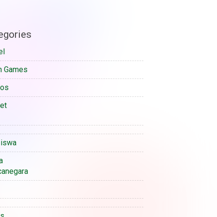
egories
el
n Games
sos
et
iswa
a
anegara
is