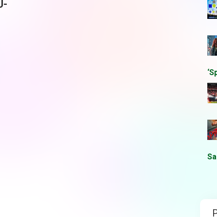
U-
‘S
Sa
P