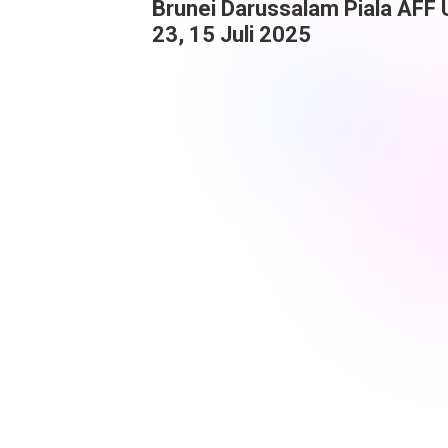
Brunei Darussalam Piala AFF 
23, 15 Juli 2025