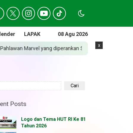
lender
LAPAK
08 Agu 2026
x
n Sadie Sink di ‘Spider-Man: Brand New Day’
Cari
ent Posts
Logo dan Tema HUT RI Ke 81
Tahun 2026