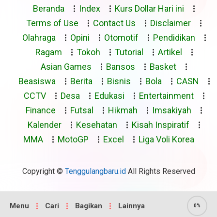
Beranda
Index
Kurs Dollar Hari ini
Terms of Use
Contact Us
Disclaimer
Olahraga
Opini
Otomotif
Pendidikan
Ragam
Tokoh
Tutorial
Artikel
Asian Games
Bansos
Basket
Beasiswa
Berita
Bisnis
Bola
CASN
CCTV
Desa
Edukasi
Entertainment
Finance
Futsal
Hikmah
Imsakiyah
Kalender
Kesehatan
Kisah Inspiratif
MMA
MotoGP
Excel
Liga Voli Korea
Copyright ©
Tenggulangbaru.id
All Rights Reserved
Menu
Cari
Bagikan
Lainnya
0%