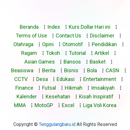
Beranda
Index
Kurs Dollar Hari ini
Terms of Use
Contact Us
Disclaimer
Olahraga
Opini
Otomotif
Pendidikan
Ragam
Tokoh
Tutorial
Artikel
Asian Games
Bansos
Basket
Beasiswa
Berita
Bisnis
Bola
CASN
CCTV
Desa
Edukasi
Entertainment
Finance
Futsal
Hikmah
Imsakiyah
Kalender
Kesehatan
Kisah Inspiratif
MMA
MotoGP
Excel
Liga Voli Korea
Copyright ©
Tenggulangbaru.id
All Rights Reserved